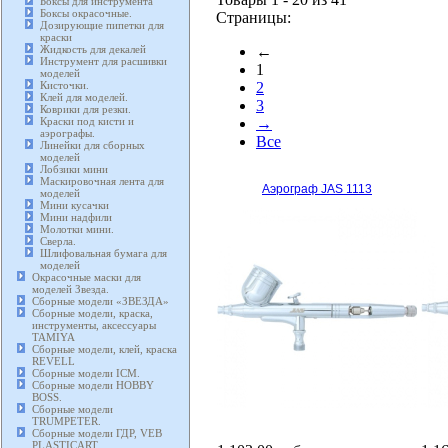
Боксы для инструмента
Боксы окрасочные.
Страницы:
Дозирующие пипетки для
краски
Жидкость для декалей
←
Инструмент для расшивки
1
моделей
Кисточки.
2
Клей для моделей.
3
Коврики для резки.
Краски под кисти и
→
аэрографы.
Все
Линейки для сборных
моделей
Лобзики мини
Маскировочная лента для
Аэрограф JAS 1113
моделей
Мини кусачки
Мини надфили
Молотки мини.
Сверла.
Шлифовальная бумага для
моделей
Окрасочные маски для
моделей Звезда.
Сборные модели «ЗВЕЗДА»
Сборные модели, краска,
инструменты, аксессуары
TAMIYA
Сборные модели, клей, краска
REVELL
Сборные модели ICM.
Сборные модели HOBBY
BOSS.
Сборные модели
TRUMPETER.
Сборные модели ГДР, VEB
PLASTICART