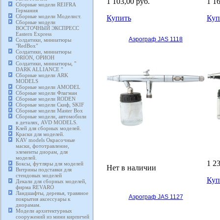
1 103,00 руб.
1 1
Сборные модели REIFRA
Германия
Сборные модели Моделист.
Купить
Куп
Сборные модели
ВОСТОЧНЫЙ ЭКСПРЕСС
Eastern Express
Аэрограф JAS 1118
Солдатики, миниатюры
"RedBox"
Солдатики, миниатюры
ORION, ОРИОН
Солдатики, миниатюры, "
DARK ALLIANCE "
Сборные модели ARK
MODELS
Сборные модели AMODEL
Сборные модели Флагман
Сборные модели RODEN
Сборные модели Скиф, SKIF
Сборные модели Master Box
Сборные модели, автомобили
в деталях, AVD MODELS.
Клей для сборных моделей.
Краски для моделей.
KAV models Окрасочные
маски, фототравление,
элементы диорам, для
моделей.
1 2
Боксы, футляры для моделей
Нет в наличии
Витрины подставки для
стендовых моделей
Куп
Декали для сборных моделей,
фирма REVARO
Ландшафты, деревья, травяное
Аэрограф JAS 1127
покрытия аксессуары к
диорамам.
Модели архитектурных
сооружений из мини кирпичей