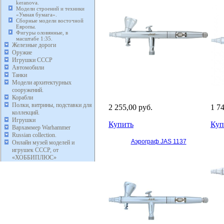
keranova.
Модели строений и техники
«Умная бумага».
Сборные модели восточной
Европы.
Фигуры оловянные, в
масштабе 1:35.
Железные дороги
Оружие
Игрушки СССР
Автомобили
Танки
Модели архитектурных
сооружений.
Корабли
Полки, витрины, подставки для
2 255,00 руб.
1 7
коллекций.
Игрушки
Купить
Куп
Вархаммер Warhammer
Russian collection.
Аэрограф JAS 1137
Онлайн музей моделей и
игрушек СССР, от
«ХОББИПЛЮС»