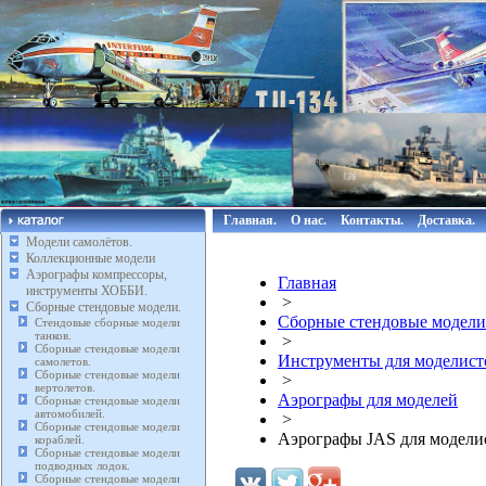
Главная.
О нас.
Контакты.
Доставка.
Модели самолётов.
Коллекционные модели
Аэрографы компрессоры,
Главная
инструменты ХОББИ.
>
Сборные стендовые модели.
Сборные стендовые модели
Стендовые сборные модели
танков.
>
Сборные стендовые модели
Инструменты для моделист
самолетов.
Сборные стендовые модели
>
вертолетов.
Аэрографы для моделей
Сборные стендовые модели
автомобилей.
>
Сборные стендовые модели
Аэрографы JAS для модели
кораблей.
Сборные стендовые модели
подводных лодок.
Сборные стендовые модели