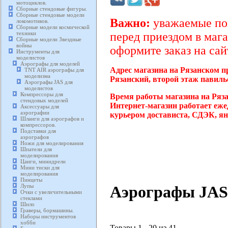
мотоциклов.
Сборные стендовые фигуры.
Сборные стендовые модели
Важно:
уважаемые пок
локомотивов.
Сборные модели космической
техники
перед приездом в мага
Сборные модели Звездные
войны
оформите заказ на сай
Инструменты для
моделистов
Аэрографы для моделей
Адрес магазина на Рязанском п
TNT AIR аэрографы для
моделизма
Рязанский, второй этаж павиль
Аэрографы JAS для
моделистов
Компрессоры для
Время работы магазина на Ряз
стендовых моделей
Интернет-магазин работает еже
Аксессуары для
аэрографии
курьером достависта, СДЭК, ян
Шланги для аэрографов и
компрессоров.
Подставки для
аэрографов
Ножи для моделирования
Шпатели для
моделирования
Цанги, минидрели
Мини тиски для
моделирования
Пинцеты
Аэрографы JAS 
Лупы
Очки с увеличительными
стеклами
Шило
Граверы, бормашины.
Наборы инструментов
хобби
Товары 1 - 20 из 41