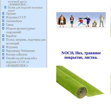
железной дроги
«ХОББИПЛЮС».
Полки для моделей железных
дорог
Оружие
Игрушки СССР
Автомобили
Танки
Модели архитектурных
сооружений.
Корабли
Полки, витрины, подставки для
коллекций.
Игрушки
Вархаммер Warhammer
NOCH, Нох, травяное
Russian collection.
покрытие, листва.
Онлайн музей моделей и
игрушек СССР, от
«ХОББИПЛЮС»