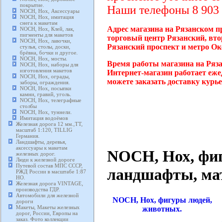
покрытие.
Наши телефоны 8 903 2
NOCH, Нох, Аксессуары
NOCH, Нох, имитация
снега к макетам
Адрес магазина на Рязанском пр
NOCH, Нох, Клей, лак,
пигменты для макетов
торговый центр Рязанский, вто
NOCH, Нох, лавочки,
Рязанский проспект и метро Ок
стулья, столы, доски,
брёвна, бочки и другое.
NOCH, Нох, мосты.
Время работы магазина на Ряза
NOCH, Нох, наборы для
изготовления макетов
Интернет-магазин работает еже
NOCH, Нох, ограды,
можете заказать доставку курь
заборы, ограждения.
NOCH, Нох, посыпки
камни, гравий, уголь.
NOCH, Нох, телеграфные
столбы
NOCH, Нох, туннели.
Имитация водоёмов
Железная дорога 12 мм.,TT,
масштаб 1:120, TILLIG
Германия.
Ландшафты, деревья,
аксессуары к макетам
NOCH, Нох, фиг
железных дорог.
Люди к железной дороге
Путевой состав МПС СССР,
ландшафты, ма
РЖД России в масштабе 1:87
HO.
Железная дорога VINTAGE,
производства ГДР.
Автомобили для железной
NOCH, Нох, фигуры людей,
дороги
Макеты, Макеты железных
животных.
дорог, России, Европы на
заказ. Фото коллекции