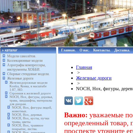
Главная.
О нас.
Контакты.
Доставка.
Модели самолётов.
Коллекционные модели
Аэрографы компрессоры,
Главная
инструменты ХОББИ.
>
Сборные стендовые модели.
Железные дороги
Железные дороги
Железнодорожные модели
>
Konka, Конка, в масштабе
NOCH, Нох, фигуры, деревь
1:87, HO.
Строения к железной дороге
NOCH, Нох, фигуры, деревья,
трава, ландшафты, материалы
для диорам.
NOCH, Нох, фигуры людей,
животных.
Важно:
уважаемые пок
NOCH, Нох, деревья.
NOCH, Нох, кусты, пучки
определенный товар, 
травы, цветы.
NOCH, Нох, травяное
покрытие, листва.
проспекте уточните ег
NOCH, Нох, дорожное