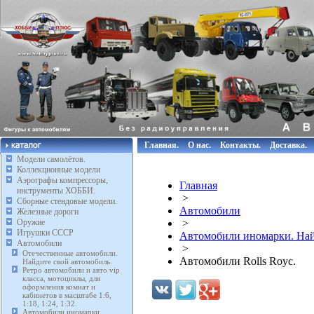
Главная.
О нас.
Контакты.
Доставка.
Модели самолётов.
Коллекционные модели
Аэрографы компрессоры,
Главная
инструменты ХОББИ.
>
Сборные стендовые модели.
Автомобили
Железные дороги
Оружие
>
Игрушки СССР
Автомобили иномарки. Най
Автомобили
>
Отечественные автомобили.
Автомобили Rolls Royc.
Найдите свой автомобиль.
Ретро автомобили и авто vip
класса, мотоциклы, для
оформления комнат и
кабинетов в масштабе 1:6,
1:18, 1:24, 1:32.
Автомобили иномарки.