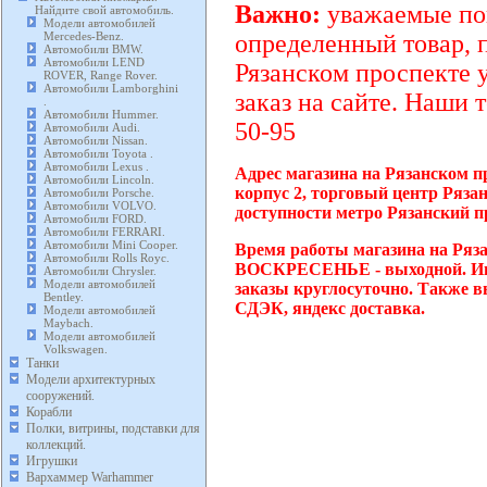
Важно:
уважаемые пок
Найдите свой автомобиль.
Модели автомобилей
Mercedes-Benz.
определенный товар, 
Автомобили BMW.
Автомобили LEND
Рязанском проспекте 
ROVER, Range Rover.
Автомобили Lamborghini
заказ на сайте. Наши 
.
Автомобили Hummer.
50-95
Автомобили Audi.
Автомобили Nissan.
Автомобили Toyota .
Автомобили Lexus .
Адрес магазина на Рязанском п
Автомобили Lincoln.
корпус 2, торговый центр Ряза
Автомобили Porsche.
Автомобили VOLVO.
доступности метро Рязанский п
Автомобили FORD.
Автомобили FERRARI.
Автомобили Mini Cooper.
Время работы магазина на Ряза
Автомобили Rolls Royc.
ВОСКРЕСЕНЬЕ - выходной. Инт
Автомобили Chrysler.
Модели автомобилей
заказы круглосуточно. Также в
Bentley.
СДЭК, яндекс доставка.
Модели автомобилей
Maybach.
Модели автомобилей
Volkswagen.
Танки
Модели архитектурных
сооружений.
Корабли
Полки, витрины, подставки для
коллекций.
Игрушки
Вархаммер Warhammer