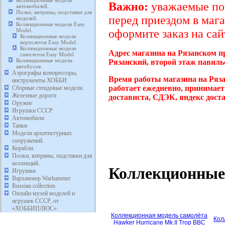
Коллекционные модели
Важно:
уважаемые пок
автомобилей.
Полки, витрины, подставки для
перед приездом в мага
моделей.
Коллекционные модели Easy
Model.
оформите заказ на сай
Коллекционные модели
вертолетов Easy Model.
Коллекционные модели
Адрес магазина на Рязанском п
самолетов Easy Model.
Коллекционные модели
Рязанский, второй этаж павиль
автобусов.
Аэрографы компрессоры,
Время работы магазина на Ряза
инструменты ХОББИ.
работает ежедневно, принимает
Сборные стендовые модели.
Железные дороги
достависта, СДЭК, яндекс дост
Оружие
Игрушки СССР
Автомобили
Танки
Модели архитектурных
сооружений.
Корабли
Полки, витрины, подставки для
коллекций.
Коллекционные 
Игрушки
Вархаммер Warhammer
Russian collection.
Онлайн музей моделей и
игрушек СССР, от
«ХОББИПЛЮС»
Коллекционная модель самолёта
Кол
Hawker Hurricane Mk.II Trop ВВС