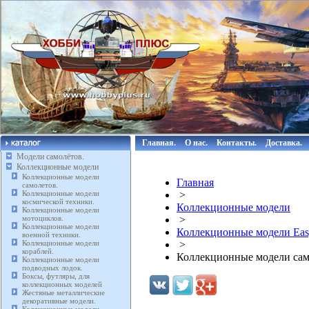
Главная.
О нас.
Контакты.
Доставка.
Модели самолётов.
Коллекционные модели
Коллекционные модели
Главная
самолетов.
Коллекционные модели
>
космической техники.
Коллекционные модели
Коллекционные модели
мотоциклов.
>
Коллекционные модели
Коллекционные модели Eas
военной техники.
Коллекционные модели
>
кораблей.
Коллекционные модели сам
Коллекционные модели
подводных лодок.
Боксы, футляры, для
коллекционных моделей
Жестяные металлические
декоративные модели.