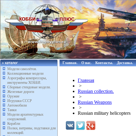
Главная.
О нас.
Контакты.
Доставка.
Модели самолётов.
Коллекционные модели
Аэрографы компрессоры,
Главная
инструменты ХОББИ.
>
Сборные стендовые модели.
Russian collection.
Железные дороги
Оружие
>
Игрушки СССР
Russian Weapons
Автомобили
>
Танки
Russian military helicopters
Модели архитектурных
сооружений.
Корабли
Полки, витрины, подставки для
коллекций.