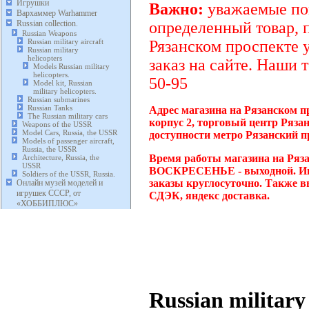
Игрушки
Важно:
уважаемые пок
Вархаммер Warhammer
Russian collection.
определенный товар, 
Russian Weapons
Russian military aircraft
Рязанском проспекте 
Russian military
helicopters
заказ на сайте. Наши 
Models Russian military
helicopters.
50-95
Model kit, Russian
military helicopters.
Russian submarines
Russian Tanks
Адрес магазина на Рязанском п
The Russian military cars
корпус 2, торговый центр Ряза
Weapons of the USSR
Model Cars, Russia, the USSR
доступности метро Рязанский п
Models of passenger aircraft,
Russia, the USSR
Время работы магазина на Ряза
Architecture, Russia, the
USSR
ВОСКРЕСЕНЬЕ - выходной. Инт
Soldiers of the USSR, Russia.
заказы круглосуточно. Также в
Онлайн музей моделей и
игрушек СССР, от
СДЭК, яндекс доставка.
«ХОББИПЛЮС»
Russian military