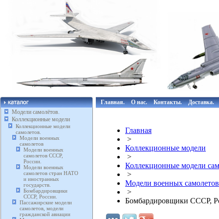
Главная.
О нас.
Контакты.
Доставка.
Модели самолётов.
Коллекционные модели
Коллекционные модели
Главная
самолетов.
Модели военных
>
самолетов
Коллекционные модели
Модели военных
самолетов СССР,
>
России.
Коллекционные модели сам
Модели военных
самолетов стран НАТО
>
и иностранных
Модели военных самолетов
государств.
Бомбардировщики
>
СССР, России.
Бомбардировщики СССР, Р
Пассажирские модели
самолетов, модели
гражданской авиации