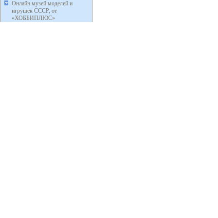
Онлайн музей моделей и
игрушек СССР, от
«ХОББИПЛЮС»