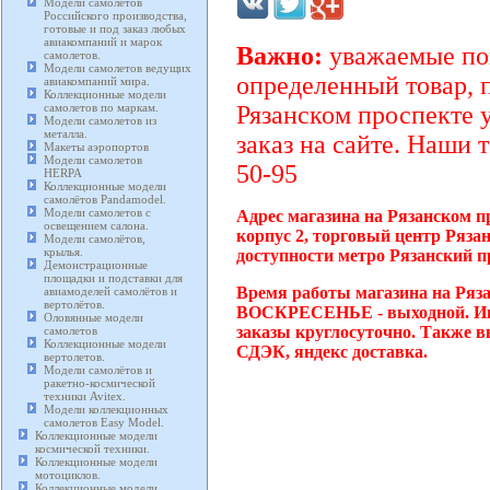
Модели самолетов
Российского производства,
готовые и под заказ любых
авиакомпаний и марок
Важно:
уважаемые пок
самолетов.
Модели самолетов ведущих
определенный товар, 
авиакомпаний мира.
Коллекционные модели
самолетов по маркам.
Рязанском проспекте 
Модели самолетов из
металла.
заказ на сайте. Наши 
Макеты аэропортов
Модели самолетов
50-95
HERPA
Коллекционные модели
самолётов Pandamodel.
Модели самолетов с
Адрес магазина на Рязанском п
освещением салона.
корпус 2, торговый центр Ряза
Модели самолётов,
крылья.
доступности метро Рязанский п
Демонстрационные
площадки и подставки для
Время работы магазина на Ряза
авиамоделей самолётов и
вертолётов.
ВОСКРЕСЕНЬЕ - выходной. Инт
Оловянные модели
заказы круглосуточно. Также в
самолетов
Коллекционные модели
СДЭК, яндекс доставка.
вертолетов.
Модели самолётов и
ракетно-космической
техники Avitex.
Модели коллекционных
самолетов Easy Model.
Коллекционные модели
космической техники.
Коллекционные модели
мотоциклов.
Коллекционные модели