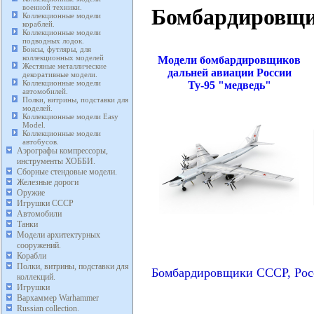
военной техники.
Бомбардировщи
Коллекционные модели
кораблей.
Коллекционные модели
подводных лодок.
Боксы, футляры, для
коллекционных моделей
Модели бомбардировщиков
Жестяные металлические
дальней авиации России
декоративные модели.
Коллекционные модели
Ту-95 "медведь"
автомобилей.
Полки, витрины, подставки для
моделей.
Коллекционные модели Easy
Model.
Коллекционные модели
автобусов.
Аэрографы компрессоры,
инструменты ХОББИ.
Сборные стендовые модели.
Железные дороги
Оружие
Игрушки СССР
Автомобили
Танки
Модели архитектурных
сооружений.
Корабли
Полки, витрины, подставки для
Бомбардировщики СССР, Рос
коллекций.
Игрушки
Вархаммер Warhammer
Russian collection.