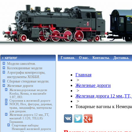
Главная.
О нас.
Контакты.
Доставка.
Модели самолётов.
Коллекционные модели
Аэрографы компрессоры,
Главная
инструменты ХОББИ.
>
Сборные стендовые модели.
Железные дороги
Железные дороги
Железнодорожные модели
>
Konka, Конка, в масштабе
Железная дорога 12 мм.,TT,
1:87, HO.
Строения к железной дороге
>
NOCH, Нох, фигуры, деревья,
Товарные вагоны к Немецкой
трава, ландшафты, материалы
для диорам.
Железная дорога 12 мм.,TT,
масштаб 1:120, TILLIG
Германия.
Стартовые наборы
Немецкой железной дороги