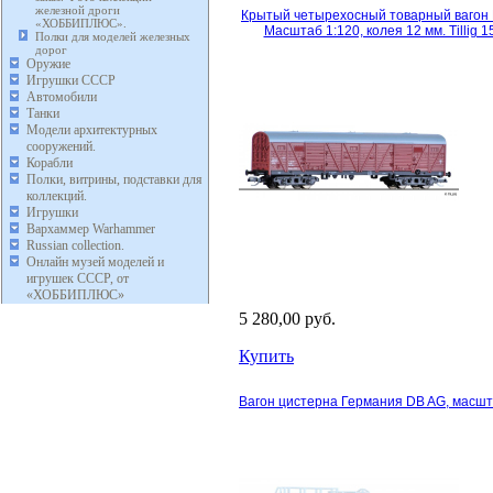
железной дроги
Крытый четырехосный товарный вагон 
«ХОББИПЛЮС».
Масштаб 1:120, колея 12 мм. Tillig 1
Полки для моделей железных
дорог
Оружие
Игрушки СССР
Автомобили
Танки
Модели архитектурных
сооружений.
Корабли
Полки, витрины, подставки для
коллекций.
Игрушки
Вархаммер Warhammer
Russian collection.
Онлайн музей моделей и
игрушек СССР, от
«ХОББИПЛЮС»
5 280,00 руб.
Купить
Вагон цистерна Германия DB AG, масшта