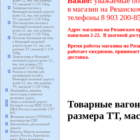
Важно:
уважаемые пок
колеи 12, мм, тип размера
TT, масштаб 1:120 Tillig.
в магазин на Рязанско
Товарные вагоны к
Немецкой железной дороги
колеи 12, мм, тип размера
телефоны 8 903 200-85
TT, масштаб 1:120 Tillig.
Пассажирские вагоны к
Немецкой железной дороги
Адрес магазина на Рязанском п
колеи 12, мм, тип размера
TT, масштаб 1:120 Tillig.
павильон 2-22. В шаговой дост
Почтово-багажные вагоны
к Немецкой железной
Время работы магазина на Ряз
дороги колеи 12, мм, тип
размера TT, масштаб 1:120
работает ежедневно, принимает
Tillig.
доставка.
Локомотивы к Немецкой
железной дороги колеи 12,
мм, тип размера TT,
масштаб 1:120 Tillig.
Рельсы и стрелки для
расширения путей к
Немецкой железной дороги
колеи 12, мм, тип размера
TT, масштаб 1:120 Tillig.
Ландшафты, деревья,
аксессуары к макетам
железных дорог.
Товарные вагон
Люди к железной дороге
Путевой состав МПС СССР,
РЖД России в масштабе 1:87
размера TT, мас
HO.
Железная дорога VINTAGE,
производства ГДР.
Автомобили для железной
дороги
Макеты, Макеты железных
дорог, России, Европы на
заказ. Фото коллекции