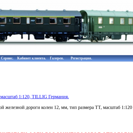
Сервис.
Кабинет клиента.
Галерея.
Регистрация.
 масштаб 1:120, TILLIG Германия.
 железной дороги колеи 12, мм, тип размера TT, масштаб 1:120 T