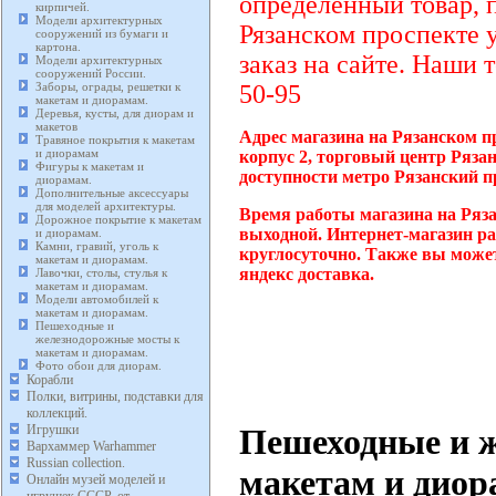
определенный товар, 
кирпичей.
Модели архитектурных
Рязанском проспекте 
сооружений из бумаги и
картона.
заказ на сайте. Наши 
Модели архитектурных
сооружений России.
Заборы, ограды, решетки к
50-95
макетам и диорамам.
Деревья, кусты, для диорам и
макетов
Адрес магазина на Рязанском п
Травяное покрытия к макетам
и диорамам
корпус 2, торговый центр Ряза
Фигуры к макетам и
доступности метро Рязанский п
диорамам.
Дополнительные аксессуары
для моделей архитектуры.
Время работы магазина на Ряза
Дорожное покрытие к макетам
выходной. Интернет-магазин ра
и диорамам.
Камни, гравий, уголь к
круглосуточно. Также вы может
макетам и диорамам.
яндекс доставка.
Лавочки, столы, стулья к
макетам и диорамам.
Модели автомобилей к
макетам и диорамам.
Пешеходные и
железнодорожные мосты к
макетам и диорамам.
Фото обои для диорам.
Корабли
Полки, витрины, подставки для
коллекций.
Пешеходные и 
Игрушки
Вархаммер Warhammer
Russian collection.
макетам и диор
Онлайн музей моделей и