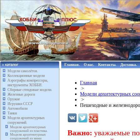
Главная.
О нас.
Контакты.
Доставка.
Модели самолётов.
Коллекционные модели
Аэрографы компрессоры,
Главная
инструменты ХОББИ.
>
Сборные стендовые модели.
Модели архитектурных соо
Железные дороги
Оружие
>
Игрушки СССР
Пешеходные и железнодоро
Автомобили
Танки
Модели архитектурных
сооружений.
Модели архитектурных
сооружений из пластика.
Важно:
уважаемые пок
Модели архитектурных
сооружений из мини