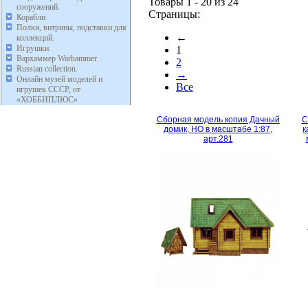
Товары 1 - 20 из 24
сооружений.
Страницы:
Корабли
Полки, витрины, подставки для
←
коллекций.
Игрушки
1
Вархаммер Warhammer
2
Russian collection.
→
Онлайн музей моделей и
Все
игрушек СССР, от
«ХОББИПЛЮС»
Сборная модель копия Дачный
С
домик, HO в масштабе 1:87,
к
арт.281