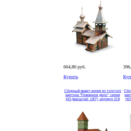
604,80 руб.
396
Купить
Куп
Сборный макет-копия из толстого
Сбо
картона "Пожарное депо", серия
кар
HO (масштаб: 1/87), артикул 319
HO 