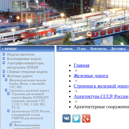
Главная.
О нас.
Контакты.
Доставка.
Модели самолётов.
Коллекционные модели
Аэрографы компрессоры,
Главная
инструменты ХОББИ.
>
Сборные стендовые модели.
Железные дороги
Железные дороги
Железнодорожные модели
>
Konka, Конка, в масштабе
Строения к железной дорог
1:87, HO.
Строения к железной дороге
>
Строения для железной
Архитектура СССР, России
дороги фирмы AUHAGEN
германия, масштаб 1:87,
>
1:120, 1:100, 1:160, HO,
Архитектурные сооружения 
TT, N.
Архитектура СССР, России,
и подвижной состав
УМБУМ для железной
дороге.
Железнодорожные
сооружения СССР,