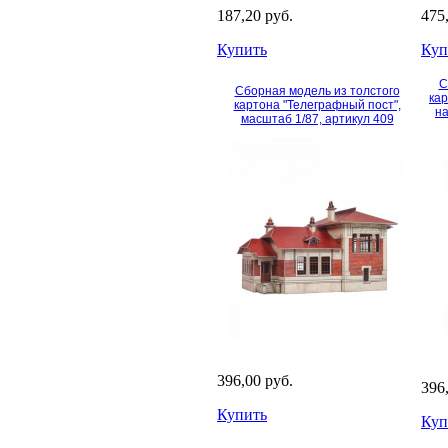
187,20 руб.
475
Купить
Куп
С
Сборная модель из толстого
кар
картона "Телеграфный пост",
на
масштаб 1/87, артикул 409
396,00 руб.
396
Купить
Куп