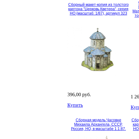
Сборный макет-копия из толстого
картона "Церковь Кветера", серия
Мат
HO (масштаб: 1/87), артикул 323
то
396,00 руб.
1 2
Купить
Куп
Сборная модель Часовне
Сбо
Михаила Архангела, СССР,
кар
Россия, HO, в масштабе 1:1:87.
HO 