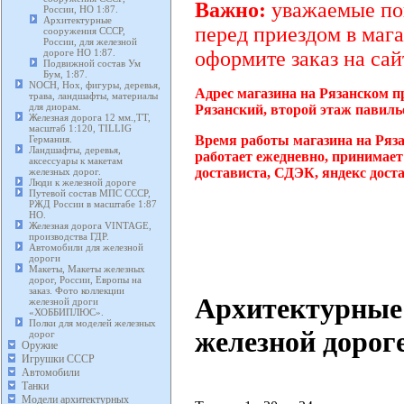
Важно:
уважаемые пок
России, HO 1:87.
Архитектурные
перед приездом в мага
сооружения СССР,
России, для железной
дороге HO 1:87.
оформите заказ на сай
Подвижной состав Ум
Бум, 1:87.
NOCH, Нох, фигуры, деревья,
Адрес магазина на Рязанском п
трава, ландшафты, материалы
для диорам.
Рязанский, второй этаж павиль
Железная дорога 12 мм.,TT,
масштаб 1:120, TILLIG
Время работы магазина на Ряза
Германия.
Ландшафты, деревья,
работает ежедневно, принимает
аксессуары к макетам
достависта, СДЭК, яндекс дост
железных дорог.
Люди к железной дороге
Путевой состав МПС СССР,
РЖД России в масштабе 1:87
HO.
Железная дорога VINTAGE,
производства ГДР.
Автомобили для железной
дороги
Макеты, Макеты железных
дорог, России, Европы на
заказ. Фото коллекции
Архитектурные 
железной дроги
«ХОББИПЛЮС».
Полки для моделей железных
железной дороге
дорог
Оружие
Игрушки СССР
Автомобили
Танки
Модели архитектурных