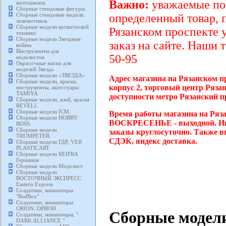
Важно:
уважаемые пок
мотоциклов.
Сборные стендовые фигуры.
Сборные стендовые модели
определенный товар, 
локомотивов.
Сборные модели космической
Рязанском проспекте 
техники
Сборные модели Звездные
заказ на сайте. Наши 
войны
Инструменты для
50-95
моделистов
Окрасочные маски для
моделей Звезда.
Сборные модели «ЗВЕЗДА»
Адрес магазина на Рязанском п
Сборные модели, краска,
корпус 2, торговый центр Ряза
инструменты, аксессуары
TAMIYA
доступности метро Рязанский п
Сборные модели, клей, краска
REVELL
Сборные модели ICM.
Время работы магазина на Ряза
Сборные модели HOBBY
ВОСКРЕСЕНЬЕ - выходной. Инт
BOSS.
Сборные модели
заказы круглосуточно. Также в
TRUMPETER.
СДЭК, яндекс доставка.
Сборные модели ГДР, VEB
PLASTICART
Сборные модели REIFRA
Германия
Сборные модели Моделист.
Сборные модели
ВОСТОЧНЫЙ ЭКСПРЕСС
Eastern Express
Солдатики, миниатюры
"RedBox"
Солдатики, миниатюры
ORION, ОРИОН
Сборные модели
Солдатики, миниатюры, "
DARK ALLIANCE "