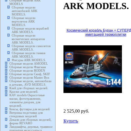
Сборные модели ARK
ARK MODELS.
MODELS
Сборные модели
автомобилей ARK
MODELS.
Сборные модели
вертолетов ARK
MODELS.
Сборные модели кораблей
Космический корабль Буран + СУПЕР
ARK MODELS.
имитацией термоплитки
Сборные модели
космических аппаратов
ARK MODELS.
Сборные модели самолетов
ARK MODELS.
Сборные модели танков
ARK MODELS.
Фигуры ARK MODELS.
Сборные модели AMODEL
Сборные модели Флагман
Сборные модели RODEN
Сборные модели Скиф, SKIF
Сборные модели Master Box
Сборные модели, автомобили
в деталях, AVD MODELS.
Клей для сборных моделей.
Краски для моделей.
KAV models Окрасочные
маски, фототравление,
элементы диорам, для
моделей.
Боксы, футляры для моделей
2 525,00 руб.
Витрины подставки для
стендовых моделей
Декали для сборных моделей,
Купить
фирма REVARO
Ландшафты, деревья, травяное
покрытия аксессуары к