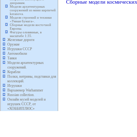
Сборные модели космически
диорамам.
Модели архитектурных
сооружений из мини кирпичей
keranova.
Модели строений и техники
«Умная бумага».
Сборные модели восточной
Европы.
Фигуры оловянные, в
масштабе 1:35.
Железные дороги
Оружие
Игрушки СССР
Автомобили
Танки
Модели архитектурных
сооружений.
Корабли
Полки, витрины, подставки для
коллекций.
Игрушки
Вархаммер Warhammer
Russian collection.
Онлайн музей моделей и
игрушек СССР, от
«ХОББИПЛЮС»