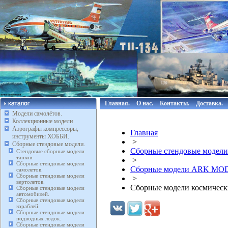
Главная.
О нас.
Контакты.
Доставка.
Модели самолётов.
Коллекционные модели
Аэрографы компрессоры,
Главная
инструменты ХОББИ.
>
Сборные стендовые модели.
Сборные стендовые модели
Стендовые сборные модели
танков.
>
Сборные стендовые модели
Сборные модели ARK MO
самолетов.
Сборные стендовые модели
>
вертолетов.
Сборные модели космичес
Сборные стендовые модели
автомобилей.
Сборные стендовые модели
кораблей.
Сборные стендовые модели
подводных лодок.
Сборные стендовые модели