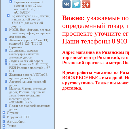
Строения к железной
дороги колеи 12 мм,
масштаб 1:120, TT.
AUHAGEN.
Архитектура СССР, России,
Важно:
уважаемые пок
и подвижной состав
УМБУМ для железной
определенный товар, 
дороге.
NOCH, Нох, фигуры, деревья,
проспекте уточните ег
трава, ландшафты, материалы
для диорам.
Наши телефоны 8 903 2
Железная дорога 12 мм.,TT,
масштаб 1:120, TILLIG
Германия.
Ландшафты, деревья,
Адрес магазина на Рязанском пр
аксессуары к макетам
торговый центр Рязанский, вто
железных дорог.
Люди к железной дороге
Рязанский проспект и метро Ок
Путевой состав МПС СССР,
РЖД России в масштабе 1:87
HO.
Время работы магазина на Ряза
Железная дорога VINTAGE,
ВОСКРЕСЕНЬЕ - выходной. Инте
производства ГДР.
Автомобили для железной
круглосуточно. Также вы может
дороги
доставка.
Макеты, Макеты железных
дорог, России, Европы на
заказ. Фото коллекции
железной дроги
«ХОББИПЛЮС».
Полки для моделей железных
дорог
Оружие
Игрушки СССР
Автомобили
Танки