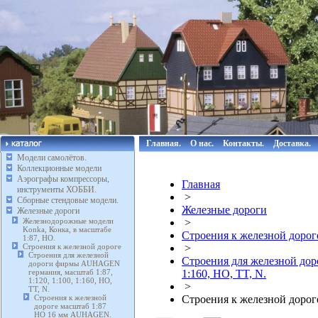
Главная.
О нас.
Контакты.
Доставка.
Модели самолётов.
Коллекционные модели
Аэрографы компрессоры,
Главная
инструменты ХОББИ.
>
Сборные стендовые модели.
Железные дороги
Железные дороги
Железнодорожные модели
>
Konka, Конка, в масштабе
Строения к железной дорог
1:87, HO.
Строения к железной дороге
>
Строения для железной
Строения для железной дор
дороги фирмы AUHAGEN
германия, масштаб 1:87,
1:160, HO, TT, N.
1:120, 1:100, 1:160, HO,
>
TT, N.
Строения к железной
Строения к железной доро
дороге масштаб 1:87
HO 16 мм AUHAGEN.