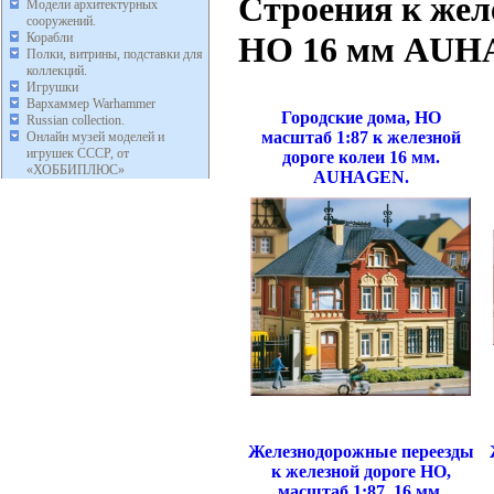
Строения к жел
Модели архитектурных
сооружений.
Корабли
HO 16 мм AUH
Полки, витрины, подставки для
коллекций.
Игрушки
Вархаммер Warhammer
Городские дома, НО
Russian collection.
масштаб 1:87 к железной
Онлайн музей моделей и
игрушек СССР, от
дороге колеи 16 мм.
«ХОББИПЛЮС»
AUHAGEN.
Железнодорожные переезды
к железной дороге НО,
масштаб 1:87, 16 мм,