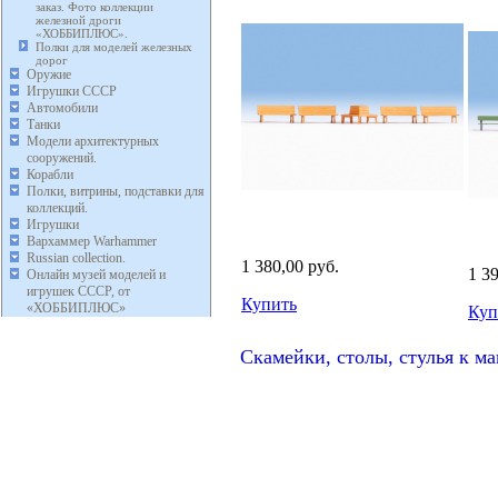
заказ. Фото коллекции
железной дроги
«ХОББИПЛЮС».
Полки для моделей железных
дорог
Оружие
Игрушки СССР
Автомобили
Танки
Модели архитектурных
сооружений.
Корабли
Полки, витрины, подставки для
коллекций.
Игрушки
Вархаммер Warhammer
Russian collection.
1 380,00 руб.
1 3
Онлайн музей моделей и
игрушек СССР, от
Купить
«ХОББИПЛЮС»
Куп
Скамейки, столы, стулья к ма