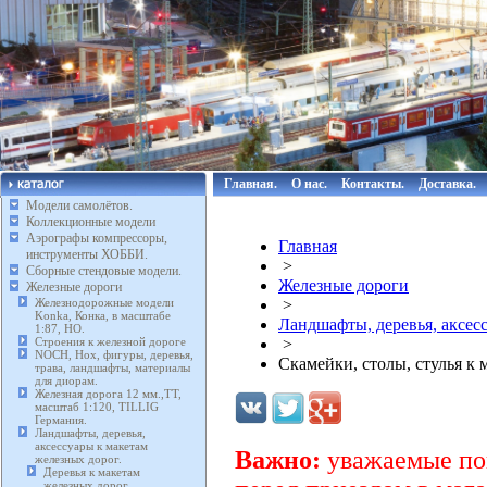
Главная.
О нас.
Контакты.
Доставка.
Модели самолётов.
Коллекционные модели
Аэрографы компрессоры,
Главная
инструменты ХОББИ.
>
Сборные стендовые модели.
Железные дороги
Железные дороги
Железнодорожные модели
>
Konka, Конка, в масштабе
Ландшафты, деревья, аксес
1:87, HO.
Строения к железной дороге
>
NOCH, Нох, фигуры, деревья,
Скамейки, столы, стулья к 
трава, ландшафты, материалы
для диорам.
Железная дорога 12 мм.,TT,
масштаб 1:120, TILLIG
Германия.
Ландшафты, деревья,
аксессуары к макетам
Важно:
уважаемые пок
железных дорог.
Деревья к макетам
железных дорог.