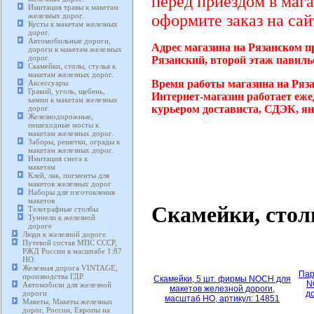
перед приездом в мага
Имитация травы к макетам
железных дорог.
оформите заказ на сай
Кусты к макетам железных
дорог.
Автомобильные дороги,
Адрес магазина на Рязанском п
дороги к макетам железных
дорог.
Рязанский, второй этаж павиль
Скамейки, столы, стулья к
макетам железных дорог.
Время работы магазина на Ряз
Аксессуары
Гравий, уголь, щебень,
Интернет-магазин работает еже
камни к макетам железных
курьером достависта, СДЭК, ян
дорог.
Железнодорожные,
пешеходные мосты к
макетам железных дорог.
Заборы, решетки, ограды к
макетам железных дорог.
Имитация снега к
макетам
Клей, лак, пигменты для
макетов железных дорог
Наборы для изготовления
макетов
Скамейки, стол
Телеграфные столбы
Туннели к железной
дороге
Люди к железной дороге
Путевой состав МПС СССР,
РЖД России в масштабе 1:87
HO.
Железная дорога VINTAGE,
Пар
производства ГДР.
Скамейки, 5 шт. фирмы NOCH для
N
Автомобили для железной
макетов железной дороги,
дороги
до
масштаб HO, артикул: 14851
Макеты, Макеты железных
дорог, России, Европы на