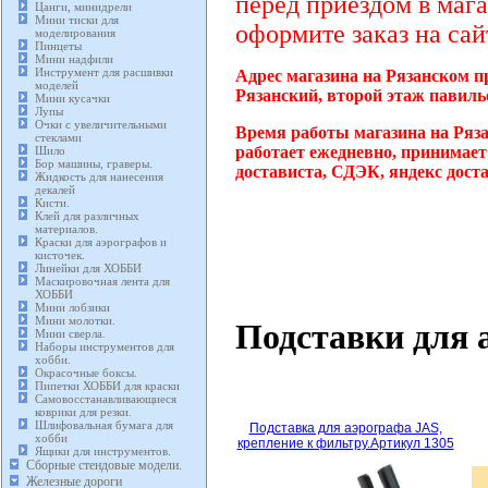
перед приездом в мага
Цанги, минидрели
Мини тиски для
оформите заказ на сай
моделирования
Пинцеты
Мини надфили
Инструмент для расшивки
Адрес магазина на Рязанском п
моделей
Рязанский, второй этаж павиль
Мини кусачки
Лупы
Очки с увеличительными
Время работы магазина на Ряза
стеклами
работает ежедневно, принимает
Шило
Бор машины, граверы.
достависта, СДЭК, яндекс дост
Жидкость для нанесения
декалей
Кисти.
Клей для различных
материалов.
Краски для аэрографов и
кисточек.
Линейки для ХОББИ
Маскировочная лента для
ХОББИ
Мини лобзики
Мини молотки.
Подставки для 
Мини сверла.
Наборы инструментов для
хобби.
Окрасочные боксы.
Пипетки ХОББИ для краски
Самовосстанавливающиеся
коврики для резки.
Шлифовальная бумага для
Подставка для аэрографа JAS,
хобби
крепление к фильтру.Артикул 1305
Ящики для инструментов.
Сборные стендовые модели.
Железные дороги