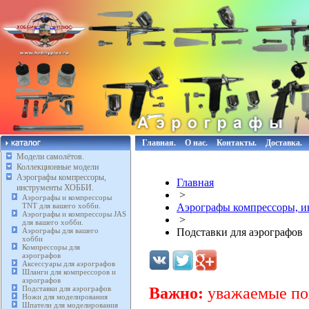
Главная.
О нас.
Контакты.
Доставка.
Модели самолётов.
Коллекционные модели
Аэрографы компрессоры,
Главная
инструменты ХОББИ.
>
Аэрографы и компрессоры
TNT для вашего хобби.
Аэрографы компрессоры, 
Аэрографы и компрессоры JAS
>
для вашего хобби.
Аэрографы для вашего
Подставки для аэрографов
хобби
Компрессоры для
аэрографов
Аксессуары для аэрографов
Шланги для компрессоров и
аэрографов
Подставки для аэрографов
Важно:
уважаемые пок
Ножи для моделирования
Шпатели для моделирования