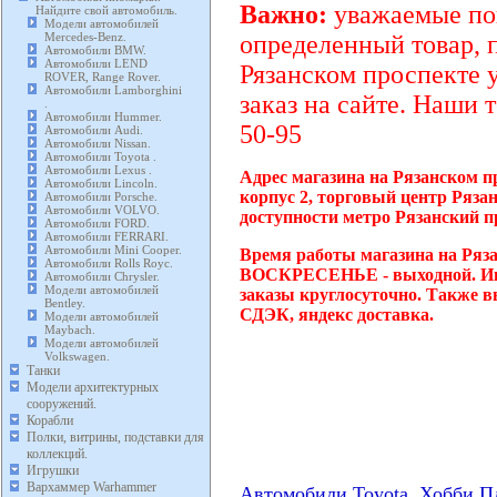
Важно:
уважаемые пок
Найдите свой автомобиль.
Модели автомобилей
Mercedes-Benz.
определенный товар, 
Автомобили BMW.
Автомобили LEND
Рязанском проспекте 
ROVER, Range Rover.
Автомобили Lamborghini
заказ на сайте. Наши 
.
Автомобили Hummer.
50-95
Автомобили Audi.
Автомобили Nissan.
Автомобили Toyota .
Автомобили Lexus .
Адрес магазина на Рязанском п
Автомобили Lincoln.
корпус 2, торговый центр Ряза
Автомобили Porsche.
Автомобили VOLVO.
доступности метро Рязанский п
Автомобили FORD.
Автомобили FERRARI.
Автомобили Mini Cooper.
Время работы магазина на Ряза
Автомобили Rolls Royc.
ВОСКРЕСЕНЬЕ - выходной. Инт
Автомобили Chrysler.
Модели автомобилей
заказы круглосуточно. Также в
Bentley.
СДЭК, яндекс доставка.
Модели автомобилей
Maybach.
Модели автомобилей
Volkswagen.
Танки
Модели архитектурных
сооружений.
Корабли
Полки, витрины, подставки для
коллекций.
Игрушки
Вархаммер Warhammer
Автомобили Toyota. Хобби 