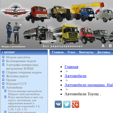
Главная.
О нас.
Контакты.
Доставка.
Модели самолётов.
Коллекционные модели
Аэрографы компрессоры,
Главная
инструменты ХОББИ.
>
Сборные стендовые модели.
Автомобили
Железные дороги
Оружие
>
Игрушки СССР
Автомобили иномарки. Най
Автомобили
>
Отечественные автомобили.
Автомобили Toyota .
Найдите свой автомобиль.
Ретро автомобили и авто vip
класса, мотоциклы, для
оформления комнат и
кабинетов в масштабе 1:6,
1:18, 1:24, 1:32.
Автомобили иномарки.