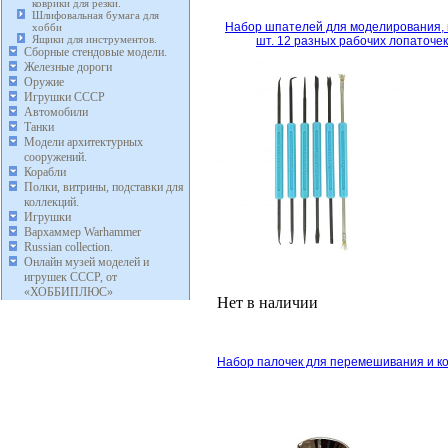
коврики для резки.
Шлифовальная бумага для
Набор шпателей для моделирования,
хобби
Ящики для инструментов.
шт. 12 разных рабочих лопаточек
Сборные стендовые модели.
Железные дороги
Оружие
Игрушки СССР
Автомобили
Танки
Модели архитектурных
сооружений.
Корабли
Полки, витрины, подставки для
коллекций.
Игрушки
Вархаммер Warhammer
Russian collection.
Онлайн музей моделей и
игрушек СССР, от
«ХОББИПЛЮС»
Нет в наличии
Набор палочек для перемешивания и кол