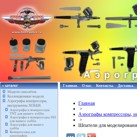
Главная.
О нас.
Контакты.
Доставка.
Модели самолётов.
Коллекционные модели
Аэрографы компрессоры,
Главная
инструменты ХОББИ.
>
Аэрографы и компрессоры
TNT для вашего хобби.
Аэрографы компрессоры, 
Аэрографы и компрессоры JAS
>
для вашего хобби.
Аэрографы для вашего
Шпатели для моделировани
хобби
Компрессоры для
аэрографов