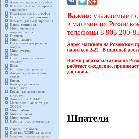
Аксессуары для аэрографов
Шланги для компрессоров и
аэрографов
Подставки для аэрографов
Важно:
уважаемые пок
Ножи для моделирования
Шпатели для моделирования
в магазин на Рязанско
Цанги, минидрели
Мини тиски для
телефоны 8 903 200-85
моделирования
Пинцеты
Мини надфили
Инструмент для расшивки
Адрес магазина на Рязанском п
моделей
павильон 2-22. В шаговой дост
Мини кусачки
Лупы
Очки с увеличительными
Время работы магазина на Ряз
стеклами
работает ежедневно, принимает
Шило
Бор машины, граверы.
доставка.
Жидкость для нанесения
декалей
Кисти.
Клей для различных
материалов.
Краски для аэрографов и
кисточек.
Линейки для ХОББИ
Маскировочная лента для
ХОББИ
Мини лобзики
Мини молотки.
Шпатели
Мини сверла.
Наборы инструментов для
хобби.
Окрасочные боксы.
Пипетки ХОББИ для краски
Самовосстанавливающиеся