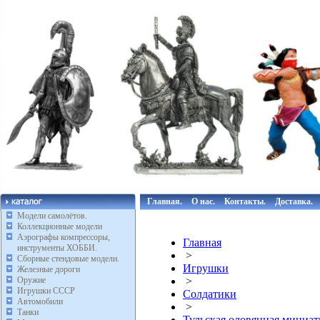
Главная.
О нас.
Контакты.
Доставка.
Модели самолётов.
Коллекционные модели
Аэрографы компрессоры,
Главная
инструменты ХОББИ.
>
Сборные стендовые модели.
Игрушки
Железные дороги
Оружие
>
Игрушки СССР
Солдатики
Автомобили
>
Танки
Тульская оловянная миниат