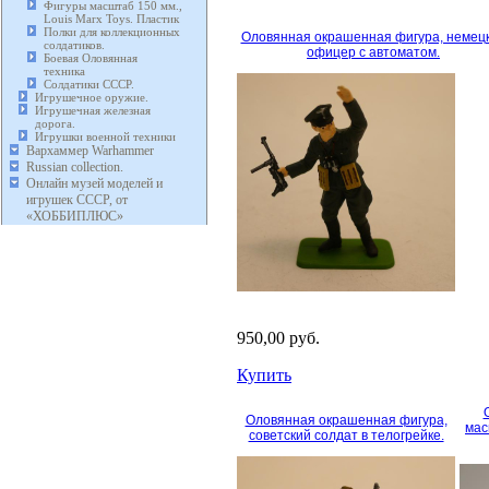
Фигуры масштаб 150 мм.,
Louis Marx Toys. Пластик
Полки для коллекционных
Оловянная окрашенная фигура, немец
солдатиков.
офицер с автоматом.
Боевая Оловянная
техника
Солдатики СССР.
Игрушечное оружие.
Игрушечная железная
дорога.
Игрушки военной техники
Вархаммер Warhammer
Russian collection.
Онлайн музей моделей и
игрушек СССР, от
«ХОББИПЛЮС»
950,00 руб.
Купить
Оловянная окрашенная фигура,
мас
советский солдат в телогрейке.