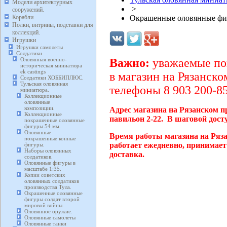
Модели архитектурных
>
сооружений.
Корабли
Окрашенные оловянные фиг
Полки, витрины, подставки для
коллекций.
Игрушки
Игрушки самолеты
Солдатики
Оловянная военно-
Важно:
уважаемые пок
историческая миниатюра
ek castings
в магазин на Рязанско
Солдатики ХОББИПЛЮС.
Тульская оловянная
телефоны 8 903 200-85
миниатюра.
Коллекционные
оловянные
композиции.
Адрес магазина на Рязанском п
Коллекционные
павильон 2-22. В шаговой дост
покрашенные оловянные
фигуры 54 мм.
Оловянные
Время работы магазина на Ряз
покрашенные конные
работает ежедневно, принимает
фигуры.
Наборы оловянных
доставка.
солдатиков.
Оловянные фигуры в
масштабе 1:35.
Копии советских
оловянных солдатиков
производства Тула.
Окрашенные оловянные
фигуры солдат второй
мировой войны.
Оловянное оружие.
Оловянные самолеты
Оловянные танки