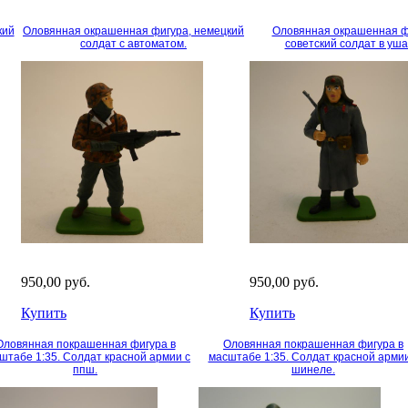
кий
Оловянная окрашенная фигура, немецкий
Оловянная окрашенная ф
солдат с автоматом.
советский солдат в уша
950,00 руб.
950,00 руб.
Купить
Купить
Оловянная покрашенная фигура в
Оловянная покрашенная фигура в
штабе 1:35. Солдат красной армии с
масштабе 1:35. Солдат красной армии
ппш.
шинеле.