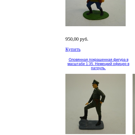
950,00 руб.
Купить
Оловянная покрашенная фигура в
масштабе 1:35. Немецкий офицер в
патруль.