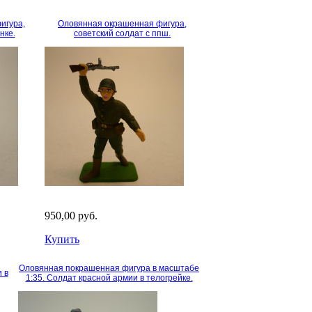
игура,
Оловянная окрашенная фигура,
нке.
советский солдат с ппш.
950,00 руб.
Купить
Оловянная покрашенная фигура в масштабе
 в
1:35. Солдат красной армии в телогрейке.