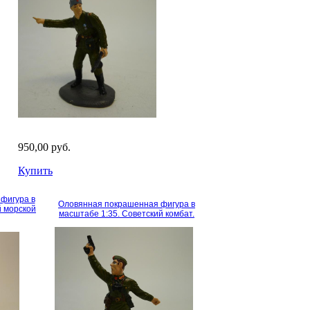
950,00 руб.
Купить
фигура в
Оловянная покрашенная фигура в
й морской
масштабе 1:35. Советский комбат.