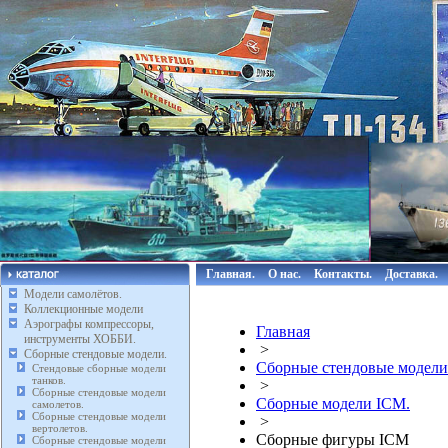
Главная.
О нас.
Контакты.
Доставка.
Модели самолётов.
Коллекционные модели
Аэрографы компрессоры,
Главная
инструменты ХОББИ.
>
Сборные стендовые модели.
Сборные стендовые модели
Стендовые сборные модели
танков.
>
Сборные стендовые модели
Сборные модели ICM.
самолетов.
Сборные стендовые модели
>
вертолетов.
Сборные фигуры ICM
Сборные стендовые модели