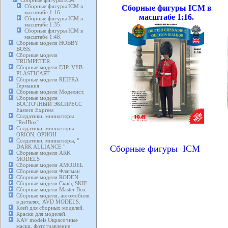
Сборные фигуры ICM
Сборные фигуры ICM в
Сборные фигуры ICM в
масштабе 1:16.
масштабе 1:16.
Сборные фигуры ICM в
масштабе 1:35.
Сборные фигуры ICM в
масштабе 1:48.
Сборные модели HOBBY
BOSS.
Сборные модели
TRUMPETER.
Сборные модели ГДР, VEB
PLASTICART
Сборные модели REIFRA
Германия
Сборные модели Моделист.
Сборные модели
ВОСТОЧНЫЙ ЭКСПРЕСС
Eastern Express
Солдатики, миниатюры
"RedBox"
Солдатики, миниатюры
ORION, ОРИОН
Солдатики, миниатюры, "
Сборные фигуры ICM
DARK ALLIANCE "
Сборные модели ARK
MODELS
Сборные модели AMODEL
Сборные модели Флагман
Сборные модели RODEN
Сборные модели Скиф, SKIF
Сборные модели Master Box
Сборные модели, автомобили
в деталях, AVD MODELS.
Клей для сборных моделей.
Краски для моделей.
KAV models Окрасочные
маски, фототравление,