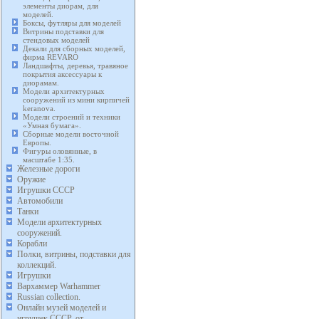
элементы диорам, для
моделей.
Боксы, футляры для моделей
Витрины подставки для
стендовых моделей
Декали для сборных моделей,
фирма REVARO
Ландшафты, деревья, травяное
покрытия аксессуары к
диорамам.
Модели архитектурных
сооружений из мини кирпичей
keranova.
Модели строений и техники
«Умная бумага».
Сборные модели восточной
Европы.
Фигуры оловянные, в
масштабе 1:35.
Железные дороги
Оружие
Игрушки СССР
Автомобили
Танки
Модели архитектурных
сооружений.
Корабли
Полки, витрины, подставки для
коллекций.
Игрушки
Вархаммер Warhammer
Russian collection.
Онлайн музей моделей и
игрушек СССР, от