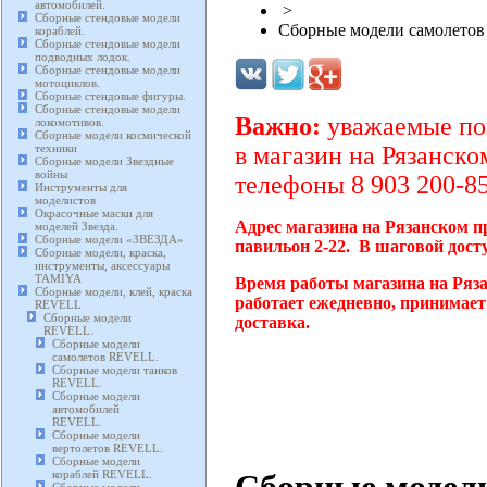
автомобилей.
>
Сборные стендовые модели
Сборные модели самолето
кораблей.
Сборные стендовые модели
подводных лодок.
Сборные стендовые модели
мотоциклов.
Сборные стендовые фигуры.
Сборные стендовые модели
Важно:
уважаемые пок
локомотивов.
Сборные модели космической
техники
в магазин на Рязанско
Сборные модели Звездные
войны
телефоны 8 903 200-85
Инструменты для
моделистов
Окрасочные маски для
Адрес магазина на Рязанском п
моделей Звезда.
Сборные модели «ЗВЕЗДА»
павильон 2-22. В шаговой дост
Сборные модели, краска,
инструменты, аксессуары
TAMIYA
Время работы магазина на Ряз
Сборные модели, клей, краска
работает ежедневно, принимает
REVELL
Сборные модели
доставка.
REVELL.
Сборные модели
самолетов REVELL.
Сборные модели танков
REVELL.
Сборные модели
автомобилей
REVELL.
Сборные модели
вертолетов REVELL.
Сборные модели
Сборные модел
кораблей REVELL.