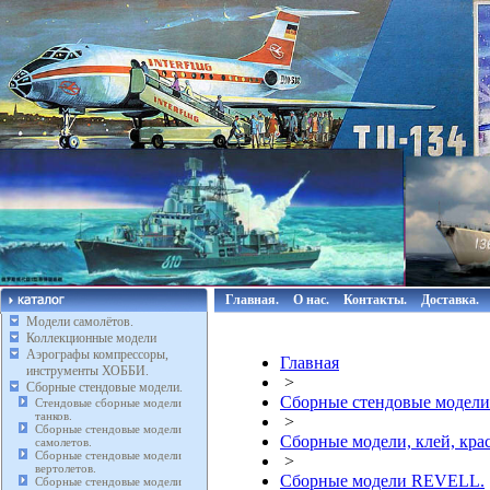
Главная.
О нас.
Контакты.
Доставка.
Модели самолётов.
Коллекционные модели
Аэрографы компрессоры,
Главная
инструменты ХОББИ.
>
Сборные стендовые модели.
Сборные стендовые модели
Стендовые сборные модели
танков.
>
Сборные стендовые модели
Сборные модели, клей, кр
самолетов.
Сборные стендовые модели
>
вертолетов.
Сборные модели REVELL.
Сборные стендовые модели