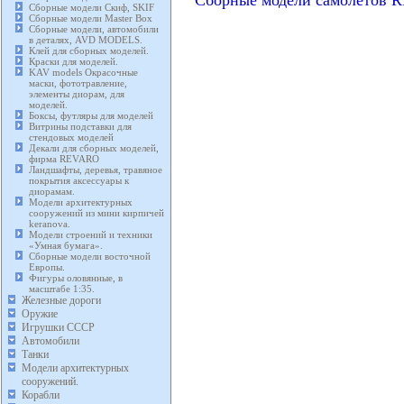
Сборные модели самолетов 
Сборные модели Скиф, SKIF
Сборные модели Master Box
Сборные модели, автомобили
в деталях, AVD MODELS.
Клей для сборных моделей.
Краски для моделей.
KAV models Окрасочные
маски, фототравление,
элементы диорам, для
моделей.
Боксы, футляры для моделей
Витрины подставки для
стендовых моделей
Декали для сборных моделей,
фирма REVARO
Ландшафты, деревья, травяное
покрытия аксессуары к
диорамам.
Модели архитектурных
сооружений из мини кирпичей
keranova.
Модели строений и техники
«Умная бумага».
Сборные модели восточной
Европы.
Фигуры оловянные, в
масштабе 1:35.
Железные дороги
Оружие
Игрушки СССР
Автомобили
Танки
Модели архитектурных
сооружений.
Корабли