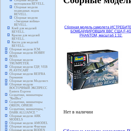
Сборные модели
мотоциклов REVELL.
Сборные модели
подводных лодок
REVELL.
Сборные модели
«Звездные войны»
REVELL.
Сборная модель самолета ИСТРЕБИТ
Клей для моделей
БОМБАРДИРОВЩИК ВВС США F-4
REVELL.
Краски для моделей
PHANTOM, масштаб 1:32.
REVELL.
Кисти для моделей
REVELL.
Сборные модели ICM.
Сборные модели HOBBY
BOSS.
Сборные модели
TRUMPETER.
Сборные модели ГДР, VEB
PLASTICART
Сборные модели REIFRA
Германия
Сборные модели Моделист.
Сборные модели
ВОСТОЧНЫЙ ЭКСПРЕСС
Eastern Express
Солдатики, миниатюры
"RedBox"
Солдатики, миниатюры
ORION, ОРИОН
Солдатики, миниатюры, "
Нет в наличии
DARK ALLIANCE "
Сборные модели ARK
MODELS
Сборные модели AMODEL
Сборные модели Флагман
Сборные модели RODEN