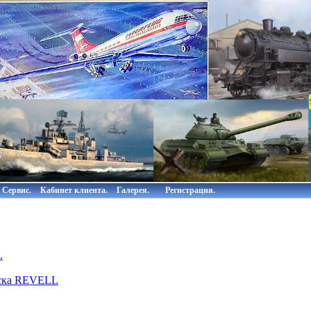
Сервис.
Кабинет клиента.
Галерея.
Регистрация.
.
аска REVELL