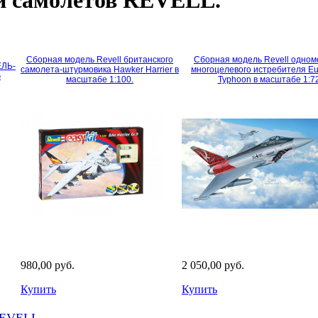
Сборная модель Revell британского
Сборная модель Revell одном
ЕЛЬ-
самолета-штурмовика Hawker Harrier в
многоцелевого истребителя Eur
G
масштабе 1:100.
Typhoon в масштабе 1:7
980,00 руб.
2 050,00 руб.
Купить
Купить