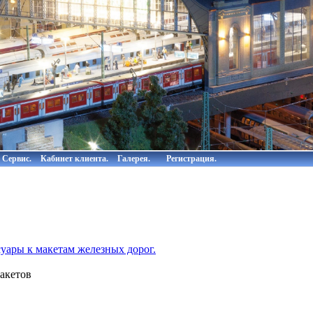
Сервис.
Кабинет клиента.
Галерея.
Регистрация.
суары к макетам железных дорог.
акетов