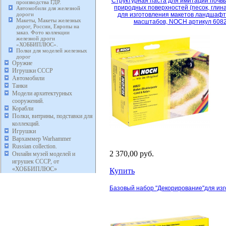
Структурная паста для имитации почвы
производства ГДР.
природных поверхностей (песок, глина
Автомобили для железной
дороги
для изготовления макетов ландшафт
Макеты, Макеты железных
масштабов, NOCH артикул 608
дорог, России, Европы на
заказ. Фото коллекции
железной дроги
«ХОББИПЛЮС».
Полки для моделей железных
дорог
Оружие
Игрушки СССР
Автомобили
Танки
Модели архитектурных
сооружений.
Корабли
Полки, витрины, подставки для
коллекций.
Игрушки
Вархаммер Warhammer
Russian collection.
2 370,00 руб.
Онлайн музей моделей и
игрушек СССР, от
«ХОББИПЛЮС»
Купить
Базовый набор "Декорирование"для изг