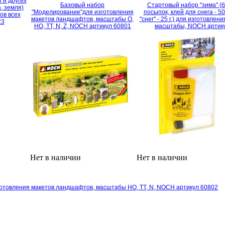
 и других
Базовый набор
Стартовый набор "зима" (
, земля)
"Моделирование"для изготовления
посыпок, клей для снега - 50
ов всех
макетов ландшафтов, масштабы О,
"снег" - 25 г.) для изготовлен
23
HO, TT, N, Z, NOCH артикул 60801
масштабы, NOCH артик
Нет в наличии
Нет в наличии
отовления макетов ландшафтов, масштабы HO, TT, N, NOCH артикул 60802