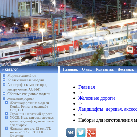
Главная.
О нас.
Контакты.
Доставка.
Модели самолётов.
Коллекционные модели
Аэрографы компрессоры,
Главная
инструменты ХОББИ.
>
Сборные стендовые модели.
Железные дороги
Железные дороги
Железнодорожные модели
>
Konka, Конка, в масштабе
Ландшафты, деревья, аксес
1:87, HO.
Строения к железной дороге
>
NOCH, Нох, фигуры, деревья,
Наборы для изготовления м
трава, ландшафты, материалы
для диорам.
Железная дорога 12 мм.,TT,
масштаб 1:120, TILLIG
Германия.