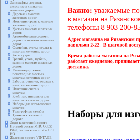
Ландшафты, деревья,
аксессуары к макетам
Важно:
уважаемые пок
железных дорог.
Деревья к макетам
в магазин на Рязанско
железных дорог.
Имитация травы к макетам
железных дорог.
телефоны 8 903 200-85
Кусты к макетам железных
дорог.
Автомобильные дороги,
Адрес магазина на Рязанском п
дороги к макетам железных
дорог.
павильон 2-22. В шаговой дост
Скамейки, столы, стулья к
макетам железных дорог.
Время работы магазина на Ряз
Аксессуары
Гравий, уголь, щебень,
работает ежедневно, принимает
камни к макетам железных
доставка.
дорог.
Железнодорожные,
пешеходные мосты к
макетам железных дорог.
Заборы, решетки, ограды к
макетам железных дорог.
Имитация снега к
макетам
Клей, лак, пигменты для
макетов железных дорог
Наборы для изготовления
макетов
Наборы для изг
Телеграфные столбы
Туннели к железной
дороге
Люди к железной дороге
Путевой состав МПС СССР,
РЖД России в масштабе 1:87
HO.
Железная дорога VINTAGE,