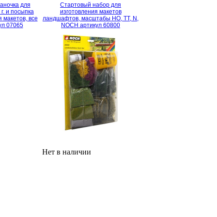
баночка для
Стартовый набор для
 г. и посыпка
изготовления макетов
ия макетов, все
ландшафтов, масштабы HO, TT, N,
ул 07065
NOCH артикул 60800
Нет в наличии