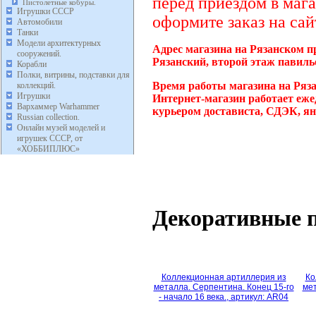
перед приездом в мага
Пистолетные кобуры.
Игрушки СССР
оформите заказ на сай
Автомобили
Танки
Модели архитектурных
Адрес магазина на Рязанском п
сооружений.
Рязанский, второй этаж павиль
Корабли
Полки, витрины, подставки для
Время работы магазина на Ряз
коллекций.
Игрушки
Интернет-магазин работает еже
Вархаммер Warhammer
курьером достависта, СДЭК, ян
Russian collection.
Онлайн музей моделей и
игрушек СССР, от
«ХОББИПЛЮС»
Декоративные 
Коллекционная артиллерия из
Ко
металла. Серпентина. Конец 15-го
мет
- начало 16 века., артикул: AR04