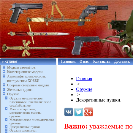
Главная.
О нас.
Контакты.
Доставка.
Модели самолётов.
Коллекционные модели
Аэрографы компрессоры,
Главная
инструменты ХОББИ.
>
Сборные стендовые модели.
Оружие
Железные дороги
Оружие
>
Оружие металлическое,
Декоративные пушки.
пластиковое, пневматическое
страйкбольное.
Массогабаритные,
металлические макеты
оружия.
Металлическое пневматическое
оружие.
Важно:
уважаемые пок
Декоративные пушки.
Оружие зажигалки