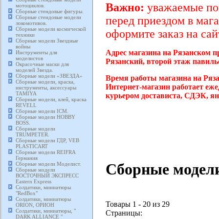
Важно:
уважаемые пок
мотоциклов.
Сборные стендовые фигуры.
Сборные стендовые модели
перед приездом в мага
локомотивов.
Сборные модели космической
оформите заказ на сай
техники
Сборные модели Звездные
войны
Адрес магазина на Рязанском п
Инструменты для
моделистов
Рязанский, второй этаж павиль
Окрасочные маски для
моделей Звезда.
Сборные модели «ЗВЕЗДА»
Время работы магазина на Ряз
Сборные модели, краска,
Интернет-магазин работает еже
инструменты, аксессуары
TAMIYA
курьером достависта, СДЭК, ян
Сборные модели, клей, краска
REVELL
Сборные модели ICM.
Сборные модели HOBBY
BOSS.
Сборные модели
TRUMPETER.
Сборные модели ГДР, VEB
PLASTICART
Сборные модели REIFRA
Германия
Сборные модел
Сборные модели Моделист.
Сборные модели
ВОСТОЧНЫЙ ЭКСПРЕСС
Eastern Express
Солдатики, миниатюры
"RedBox"
Солдатики, миниатюры
Товары 1 - 20 из 29
ORION, ОРИОН
Солдатики, миниатюры, "
Страницы:
DARK ALLIANCE "