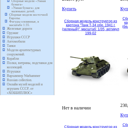
Сборные модели «Умная
бумага»
«Умная бумага» для
Купить
Куп
маленьких детей.
Сборные модели восточной
Европы.
Сбо
Сборная модель-конструктор из
Фигуры оловянные, в
ка
масштабе 1:35.
картона "Танк Т-34 обр. 1941 г.
(бе
Железные дороги
(зеленый)", масштаб: 1/35, артикул
Оружие
199-02
Игрушки СССР
Автомобили
Танки
Модели архитектурных
сооружений.
Корабли
Полки, витрины, подставки для
коллекций.
Игрушки
Вархаммер Warhammer
Russian collection.
Онлайн музей моделей и
игрушек СССР, от
«ХОББИПЛЮС»
230
Нет в наличии
Куп
Сбо
Сборная модель-конструктор из