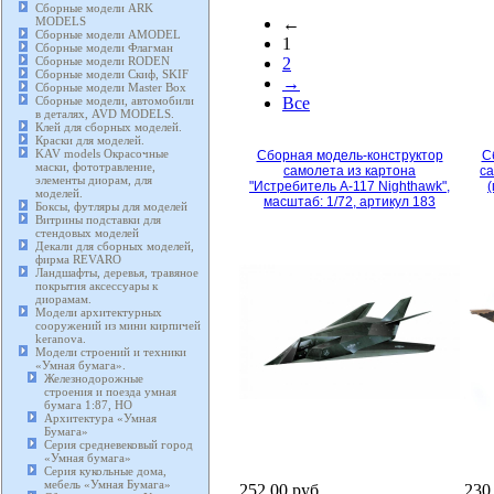
Сборные модели ARK
MODELS
←
Сборные модели AMODEL
1
Сборные модели Флагман
Сборные модели RODEN
2
Сборные модели Скиф, SKIF
→
Сборные модели Master Box
Сборные модели, автомобили
Все
в деталях, AVD MODELS.
Клей для сборных моделей.
Краски для моделей.
KAV models Окрасочные
Сборная модель-конструктор
С
маски, фототравление,
самолета из картона
са
элементы диорам, для
"Истребитель А-117 Nighthawk",
(
моделей.
масштаб: 1/72, артикул 183
Боксы, футляры для моделей
Витрины подставки для
стендовых моделей
Декали для сборных моделей,
фирма REVARO
Ландшафты, деревья, травяное
покрытия аксессуары к
диорамам.
Модели архитектурных
сооружений из мини кирпичей
keranova.
Модели строений и техники
«Умная бумага».
Железнодорожные
строения и поезда умная
бумага 1:87, HO
Архитектура «Умная
Бумага»
Серия средневековый город
«Умная бумага»
Серия кукольные дома,
мебель «Умная Бумага»
252,00 руб.
230