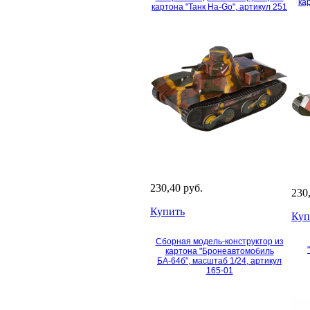
ка
картона "Танк Ha-Go", артикул 251
230,40 руб.
230
Купить
Куп
Сборная модель-конструктор из
картона "Бронеавтомобиль
БА-64б", масштаб 1/24, артикул
165-01