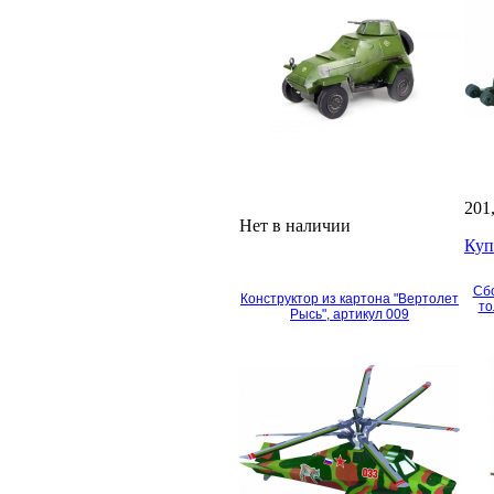
201
Нет в наличии
Куп
Сбо
Конструктор из картона "Вертолет
то
Рысь", артикул 009