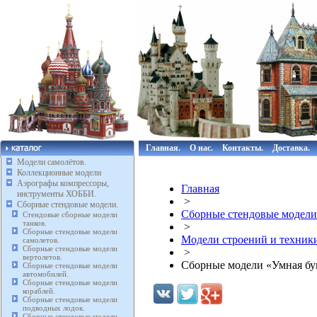
Главная.
О нас.
Контакты.
Доставка.
Модели самолётов.
Коллекционные модели
Аэрографы компрессоры,
Главная
инструменты ХОББИ.
>
Сборные стендовые модели.
Сборные стендовые модели
Стендовые сборные модели
танков.
>
Сборные стендовые модели
Модели строений и техники
самолетов.
Сборные стендовые модели
>
вертолетов.
Сборные модели «Умная бу
Сборные стендовые модели
автомобилей.
Сборные стендовые модели
кораблей.
Сборные стендовые модели
подводных лодок.
Сборные стендовые модели