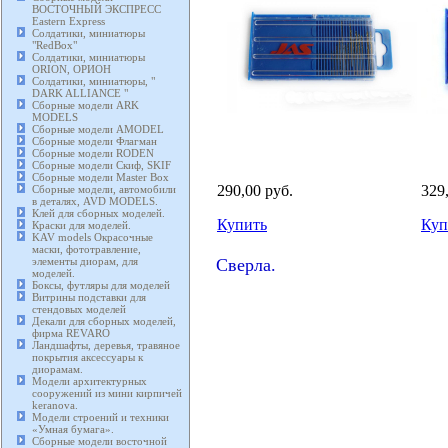
ВОСТОЧНЫЙ ЭКСПРЕСС
Eastern Express
Солдатики, миниатюры
"RedBox"
Солдатики, миниатюры
ORION, ОРИОН
Солдатики, миниатюры, "
DARK ALLIANCE "
Сборные модели ARK
MODELS
Сборные модели AMODEL
Сборные модели Флагман
Сборные модели RODEN
Сборные модели Скиф, SKIF
Сборные модели Master Box
290,00 руб.
329
Сборные модели, автомобили
в деталях, AVD MODELS.
Клей для сборных моделей.
Купить
Куп
Краски для моделей.
KAV models Окрасочные
маски, фототравление,
элементы диорам, для
Сверла.
моделей.
Боксы, футляры для моделей
Витрины подставки для
стендовых моделей
Декали для сборных моделей,
фирма REVARO
Ландшафты, деревья, травяное
покрытия аксессуары к
диорамам.
Модели архитектурных
сооружений из мини кирпичей
keranova.
Модели строений и техники
«Умная бумага».
Сборные модели восточной