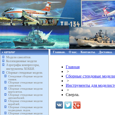
Главная.
О нас.
Контакты.
Доставка.
Модели самолётов.
Коллекционные модели
Аэрографы компрессоры,
Главная
инструменты ХОББИ.
>
Сборные стендовые модели.
Сборные стендовые модели
Стендовые сборные модели
танков.
>
Сборные стендовые модели
Инструменты для моделист
самолетов.
Сборные стендовые модели
>
вертолетов.
Сверла.
Сборные стендовые модели
автомобилей.
Сборные стендовые модели
кораблей.
Сборные стендовые модели
подводных лодок.
Сборные стендовые модели