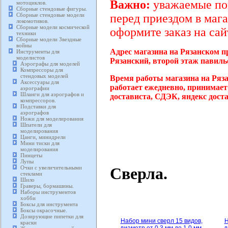
Важно:
уважаемые пок
мотоциклов.
Сборные стендовые фигуры.
Сборные стендовые модели
перед приездом в мага
локомотивов.
Сборные модели космической
оформите заказ на сай
техники
Сборные модели Звездные
войны
Адрес магазина на Рязанском п
Инструменты для
моделистов
Рязанский, второй этаж павиль
Аэрографы для моделей
Компрессоры для
стендовых моделей
Время работы магазина на Ряза
Аксессуары для
работает ежедневно, принимает
аэрографии
Шланги для аэрографов и
достависта, СДЭК, яндекс дост
компрессоров.
Подставки для
аэрографов
Ножи для моделирования
Шпатели для
моделирования
Цанги, минидрели
Мини тиски для
моделирования
Пинцеты
Лупы
Сверла.
Очки с увеличительными
стеклами
Шило
Граверы, бормашины.
Наборы инструментов
хобби
Боксы для инструмента
Боксы окрасочные.
Дозирующие пипетки для
Набор мини сверл 15 видов,
Н
краски