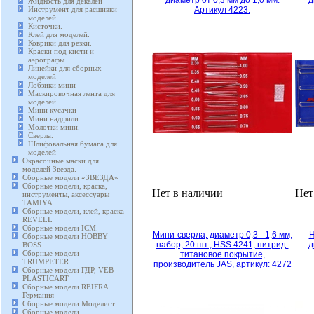
диаметр от 0,3 мм до 1,0 мм.
д
Жидкость для декалей
Инструмент для расшивки
Артикул 4223.
моделей
Кисточки.
Клей для моделей.
Коврики для резки.
Краски под кисти и
аэрографы.
Линейки для сборных
моделей
Лобзики мини
Маскировочная лента для
моделей
Мини кусачки
Мини надфили
Молотки мини.
Сверла.
Шлифовальная бумага для
моделей
Окрасочные маски для
моделей Звезда.
Сборные модели «ЗВЕЗДА»
Сборные модели, краска,
Нет в наличии
Нет
инструменты, аксессуары
TAMIYA
Сборные модели, клей, краска
REVELL
Сборные модели ICM.
Мини-сверла, диаметр 0,3 - 1,6 мм,
Н
Сборные модели HOBBY
набор, 20 шт., HSS 4241, нитрид-
д
BOSS.
Сборные модели
титановое покрытие,
TRUMPETER.
производитель JAS, артикул: 4272
Сборные модели ГДР, VEB
PLASTICART
Сборные модели REIFRA
Германия
Сборные модели Моделист.
Сборные модели