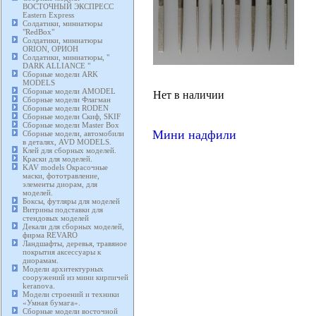
ВОСТОЧНЫЙ ЭКСПРЕСС
Eastern Express
Солдатики, миниатюры
"RedBox"
Солдатики, миниатюры
ORION, ОРИОН
Солдатики, миниатюры, "
DARK ALLIANCE "
Сборные модели ARK
MODELS
Сборные модели AMODEL
Нет в наличии
Сборные модели Флагман
Сборные модели RODEN
Сборные модели Скиф, SKIF
Сборные модели Master Box
Мини надфили
Сборные модели, автомобили
в деталях, AVD MODELS.
Клей для сборных моделей.
Краски для моделей.
KAV models Окрасочные
маски, фототравление,
элементы диорам, для
моделей.
Боксы, футляры для моделей
Витрины подставки для
стендовых моделей
Декали для сборных моделей,
фирма REVARO
Ландшафты, деревья, травяное
покрытия аксессуары к
диорамам.
Модели архитектурных
сооружений из мини кирпичей
keranova.
Модели строений и техники
«Умная бумага».
Сборные модели восточной