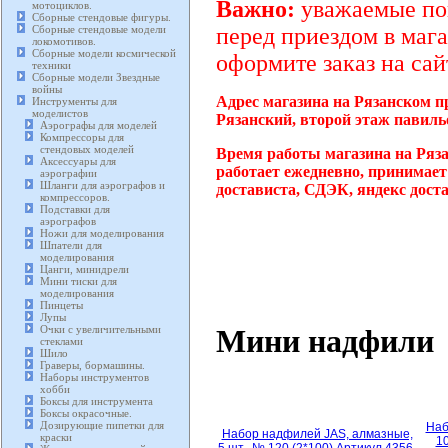
Важно:
уважаемые пок
мотоциклов.
Сборные стендовые фигуры.
Сборные стендовые модели
перед приездом в мага
локомотивов.
Сборные модели космической
оформите заказ на сай
техники
Сборные модели Звездные
войны
Адрес магазина на Рязанском п
Инструменты для
моделистов
Рязанский, второй этаж павиль
Аэрографы для моделей
Компрессоры для
стендовых моделей
Время работы магазина на Ряза
Аксессуары для
работает ежедневно, принимает
аэрографии
Шланги для аэрографов и
достависта, СДЭК, яндекс дост
компрессоров.
Подставки для
аэрографов
Ножи для моделирования
Шпатели для
моделирования
Цанги, минидрели
Мини тиски для
моделирования
Пинцеты
Лупы
Мини надфили
Очки с увеличительными
стеклами
Шило
Граверы, бормашины.
Наборы инструментов
хобби
Боксы для инструмента
Боксы окрасочные.
Дозирующие пипетки для
Наб
Набор надфилей JAS, алмазные,
краски
10