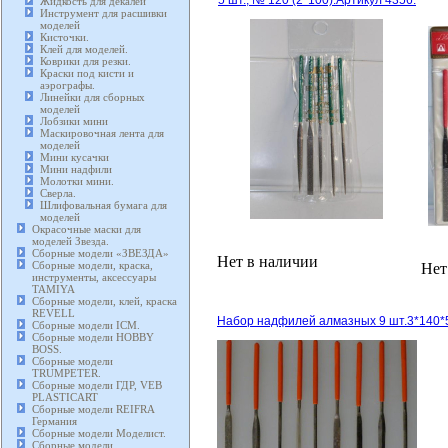
5 шт., № 120 (2*100).Артикул 4356.
Жидкость для декалей
Инструмент для расшивки
моделей
Кисточки.
Клей для моделей.
Коврики для резки.
Краски под кисти и
аэрографы.
Линейки для сборных
моделей
Лобзики мини
Маскировочная лента для
моделей
Мини кусачки
Мини надфили
Молотки мини.
Сверла.
Шлифовальная бумага для
моделей
Окрасочные маски для
моделей Звезда.
Сборные модели «ЗВЕЗДА»
Нет в наличии
Сборные модели, краска,
Нет
инструменты, аксессуары
TAMIYA
Сборные модели, клей, краска
REVELL
Набор надфилей алмазных 9 шт.3*140*
Сборные модели ICM.
Сборные модели HOBBY
BOSS.
Сборные модели
TRUMPETER.
Сборные модели ГДР, VEB
PLASTICART
Сборные модели REIFRA
Германия
Сборные модели Моделист.
Сборные модели