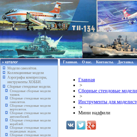
Главная.
О нас.
Контакты.
Доставка.
Модели самолётов.
Коллекционные модели
Аэрографы компрессоры,
Главная
инструменты ХОББИ.
>
Сборные стендовые модели.
Сборные стендовые модели
Стендовые сборные модели
танков.
>
Сборные стендовые модели
Инструменты для моделист
самолетов.
Сборные стендовые модели
>
вертолетов.
Мини надфили
Сборные стендовые модели
автомобилей.
Сборные стендовые модели
кораблей.
Сборные стендовые модели
подводных лодок.
Сборные стендовые модели