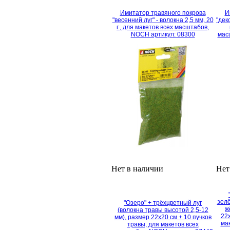
Имитатор травяного покрова
И
"весенний луг" - волокна 2,5 мм, 20
"дек
г., для макетов всех масштабов,
NOCH артикул: 08300
мас
Нет в наличии
Нет
зелё
"Озеро" + трёхцветный луг
ж
(волокна травы высотой 2,5-12
22х
мм), размер 22х20 см + 10 пучков
ма
травы, для макетов всех