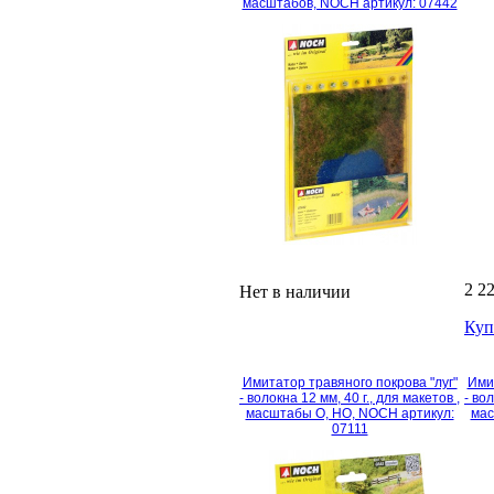
масштабов, NOCH артикул: 07442
2 2
Нет в наличии
Куп
Имитатор травяного покрова "луг"
Имит
- волокна 12 мм, 40 г., для макетов ,
- во
масштабы O, HO, NOCH артикул:
мас
07111