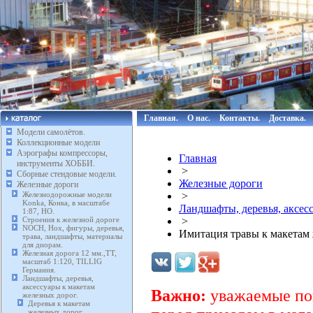
Главная.
О нас.
Контакты.
Доставка.
Модели самолётов.
Коллекционные модели
Аэрографы компрессоры,
Главная
инструменты ХОББИ.
>
Сборные стендовые модели.
Железные дороги
Железные дороги
Железнодорожные модели
>
Konka, Конка, в масштабе
Ландшафты, деревья, аксес
1:87, HO.
Строения к железной дороге
>
NOCH, Нох, фигуры, деревья,
Имитация травы к макетам 
трава, ландшафты, материалы
для диорам.
Железная дорога 12 мм.,TT,
масштаб 1:120, TILLIG
Германия.
Ландшафты, деревья,
аксессуары к макетам
Важно:
уважаемые пок
железных дорог.
Деревья к макетам
железных дорог.