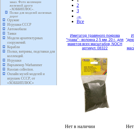
заказ. Фото коллекции
2
железной дроги
«ХОББИПЛЮС».
3
Полки для моделей железных
→
дорог
Оружие
Все
Игрушки СССР
Автомобили
Танки
Имитатор травяного покрова
И
Модели архитектурных
"трава" - волокна 2,5 мм, 20 г., для
"дек
сооружений.
макетов всех масштабов, NOCH
Корабли
артикул: 08322
мас
Полки, витрины, подставки для
коллекций.
Игрушки
Вархаммер Warhammer
Russian collection.
Онлайн музей моделей и
игрушек СССР, от
«ХОББИПЛЮС»
Нет в наличии
Нет