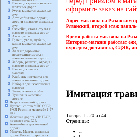
перед приездом в мага
Имитация травы к макетам
железных дорог.
оформите заказ на сай
Кусты к макетам железных
дорог.
Автомобильные дороги,
Адрес магазина на Рязанском п
дороги к макетам железных
дорог.
Рязанский, второй этаж павиль
Скамейки, столы, стулья к
макетам железных дорог.
Время работы магазина на Ряз
Аксессуары
Гравий, уголь, щебень,
Интернет-магазин работает еже
камни к макетам железных
курьером достависта, СДЭК, ян
дорог.
Железнодорожные,
пешеходные мосты к
макетам железных дорог.
Заборы, решетки, ограды к
макетам железных дорог.
Имитация снега к
макетам
Клей, лак, пигменты для
макетов железных дорог
Наборы для изготовления
макетов
Имитация травы
Телеграфные столбы
Туннели к железной
дороге
Люди к железной дороге
Путевой состав МПС СССР,
РЖД России в масштабе 1:87
HO.
Товары 1 - 20 из 44
Железная дорога VINTAGE,
Страницы:
производства ГДР.
Автомобили для железной
дороги
←
Макеты, Макеты железных
дорог, России, Европы на
1