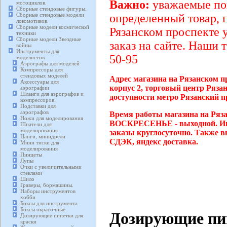
Важно:
уважаемые пок
мотоциклов.
Сборные стендовые фигуры.
Сборные стендовые модели
определенный товар, 
локомотивов.
Сборные модели космической
Рязанском проспекте 
техники
Сборные модели Звездные
заказ на сайте. Наши 
войны
Инструменты для
50-95
моделистов
Аэрографы для моделей
Компрессоры для
стендовых моделей
Адрес магазина на Рязанском п
Аксессуары для
корпус 2, торговый центр Ряза
аэрографии
Шланги для аэрографов и
доступности метро Рязанский п
компрессоров.
Подставки для
аэрографов
Время работы магазина на Ряза
Ножи для моделирования
ВОСКРЕСЕНЬЕ - выходной. Инт
Шпатели для
моделирования
заказы круглосуточно. Также в
Цанги, минидрели
СДЭК, яндекс доставка.
Мини тиски для
моделирования
Пинцеты
Лупы
Очки с увеличительными
стеклами
Шило
Граверы, бормашины.
Наборы инструментов
хобби
Боксы для инструмента
Боксы окрасочные.
Дозирующие пи
Дозирующие пипетки для
краски