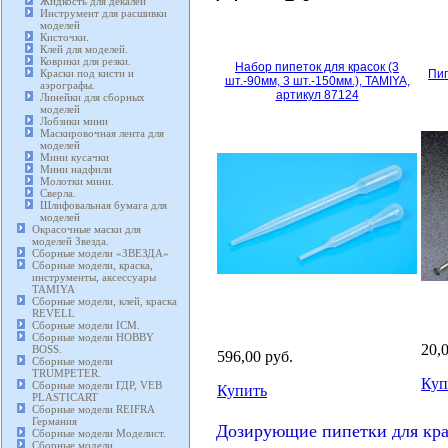
Жидкость для декалей
Инструмент для расшивки
моделей
Кисточки.
Клей для моделей.
Коврики для резки.
Набор пипеток для красок (3
Краски под кисти и
Пип
шт.-90мм, 3 шт.-150мм.), TAMIYA,
аэрографы.
артикул 87124
Линейки для сборных
моделей
Лобзики мини
Маскировочная лента для
моделей
Мини кусачки
Мини надфили
Молотки мини.
Сверла.
Шлифовальная бумага для
моделей
Окрасочные маски для
моделей Звезда.
Сборные модели «ЗВЕЗДА»
Сборные модели, краска,
инструменты, аксессуары
TAMIYA
Сборные модели, клей, краска
REVELL
Сборные модели ICM.
Сборные модели HOBBY
20,
BOSS.
596,00 руб.
Сборные модели
TRUMPETER.
Куп
Сборные модели ГДР, VEB
Купить
PLASTICART
Сборные модели REIFRA
Германия
Дозирующие пипетки для кр
Сборные модели Моделист.
Сборные модели