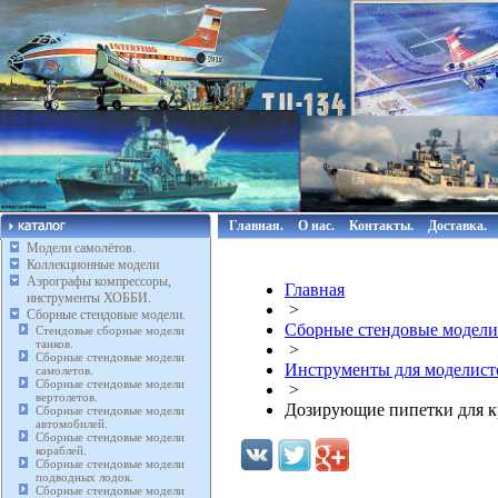
Главная.
О нас.
Контакты.
Доставка.
Модели самолётов.
Коллекционные модели
Аэрографы компрессоры,
Главная
инструменты ХОББИ.
>
Сборные стендовые модели.
Сборные стендовые модели
Стендовые сборные модели
танков.
>
Сборные стендовые модели
Инструменты для моделист
самолетов.
Сборные стендовые модели
>
вертолетов.
Дозирующие пипетки для к
Сборные стендовые модели
автомобилей.
Сборные стендовые модели
кораблей.
Сборные стендовые модели
подводных лодок.
Сборные стендовые модели