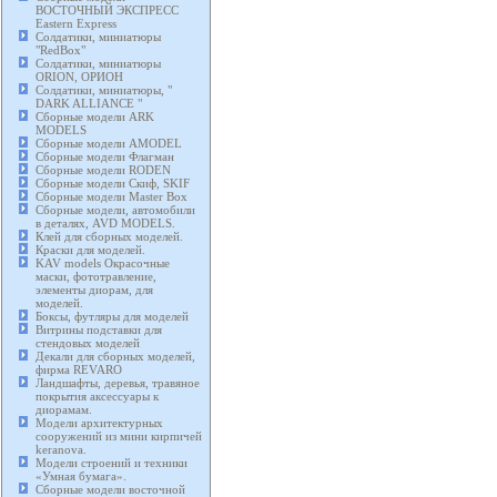
ВОСТОЧНЫЙ ЭКСПРЕСС
Eastern Express
Солдатики, миниатюры
"RedBox"
Солдатики, миниатюры
ORION, ОРИОН
Солдатики, миниатюры, "
DARK ALLIANCE "
Сборные модели ARK
MODELS
Сборные модели AMODEL
Сборные модели Флагман
Сборные модели RODEN
Сборные модели Скиф, SKIF
Сборные модели Master Box
Сборные модели, автомобили
в деталях, AVD MODELS.
Клей для сборных моделей.
Краски для моделей.
KAV models Окрасочные
маски, фототравление,
элементы диорам, для
моделей.
Боксы, футляры для моделей
Витрины подставки для
стендовых моделей
Декали для сборных моделей,
фирма REVARO
Ландшафты, деревья, травяное
покрытия аксессуары к
диорамам.
Модели архитектурных
сооружений из мини кирпичей
keranova.
Модели строений и техники
«Умная бумага».
Сборные модели восточной