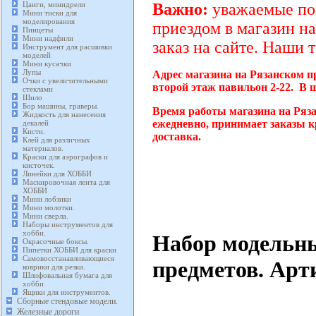
Цанги, минидрели
Важно:
уважаемые пок
Мини тиски для
моделирования
приездом в магазин на
Пинцеты
Мини надфили
заказ на сайте. Наши 
Инструмент для расшивки
моделей
Мини кусачки
Лупы
Адрес магазина на Рязанском п
Очки с увеличительными
второй этаж павильон 2-22. В 
стеклами
Шило
Бор машины, граверы.
Время работы магазина на Ряза
Жидкость для нанесения
ежедневно, принимает заказы к
декалей
Кисти.
доставка.
Клей для различных
материалов.
Краски для аэрографов и
кисточек.
Линейки для ХОББИ
Маскировочная лента для
ХОББИ
Мини лобзики
Мини молотки.
Мини сверла.
Наборы инструментов для
хобби.
Набор модельн
Окрасочные боксы.
Пипетки ХОББИ для краски
Самовосстанавливающиеся
предметов. Арт
коврики для резки.
Шлифовальная бумага для
хобби
Ящики для инструментов.
Сборные стендовые модели.
Железные дороги