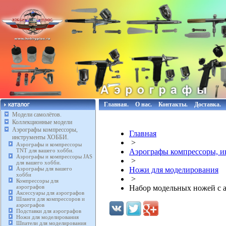
Главная.
О нас.
Контакты.
Доставка.
Модели самолётов.
Коллекционные модели
Аэрографы компрессоры,
Главная
инструменты ХОББИ.
>
Аэрографы и компрессоры
TNT для вашего хобби.
Аэрографы компрессоры, 
Аэрографы и компрессоры JAS
>
для вашего хобби.
Аэрографы для вашего
Ножи для моделирования
хобби
>
Компрессоры для
аэрографов
Набор модельных ножей с 
Аксессуары для аэрографов
Шланги для компрессоров и
аэрографов
Подставки для аэрографов
Ножи для моделирования
Шпатели для моделирования