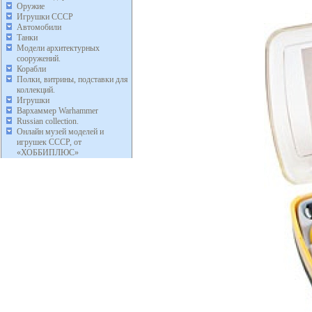
Оружие
Игрушки СССР
Автомобили
Танки
Модели архитектурных
сооружений.
Корабли
Полки, витрины, подставки для
коллекций.
Игрушки
Вархаммер Warhammer
Russian collection.
Онлайн музей моделей и
игрушек СССР, от
«ХОББИПЛЮС»