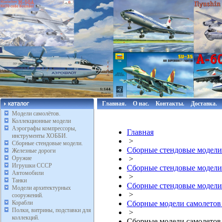
Главная.
О нас.
Контакты.
Доставка.
Модели самолётов.
Коллекционные модели
Аэрографы компрессоры,
Главная
инструменты ХОББИ.
>
Сборные стендовые модели.
Сборные стендовые модели
Железные дороги
Оружие
>
Игрушки СССР
Сборные стендовые модели
Автомобили
>
Танки
Сборные стендовые модели
Модели архитектурных
>
сооружений.
Корабли
Сборные модели самолетов
Полки, витрины, подставки для
>
коллекций.
Сборные модели самолетов