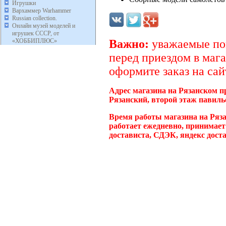
Игрушки
Вархаммер Warhammer
Russian collection.
Онлайн музей моделей и
игрушек СССР, от
«ХОББИПЛЮС»
Важно:
уважаемые пок
перед приездом в мага
оформите заказ на сай
Адрес магазина на Рязанском п
Рязанский, второй этаж павиль
Время работы магазина на Ряза
работает ежедневно, принимает
достависта, СДЭК, яндекс дост