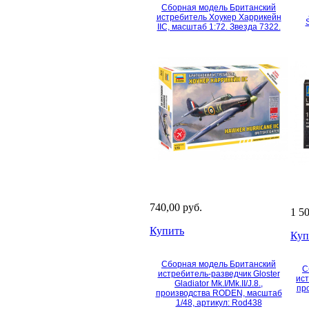
Сборная модель Британский
истребитель Хоукер Харрикейн
IIC, масштаб 1:72. Звезда 7322.
740,00 руб.
1 5
Купить
Куп
Сборная модель Британский
С
истребитель-разведчик Gloster
ист
Gladiator Mk.I/Mk.II/J.8.,
пр
производства RODEN, масштаб
1/48, артикул: Rod438