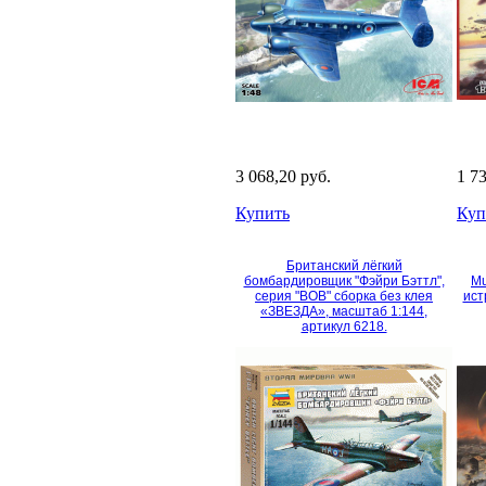
3 068,20 руб.
1 7
Купить
Куп
Британский лёгкий
бомбардировщик "Фэйри Бэттл",
Mu
серия "ВОВ" сборка без клея
ист
«ЗВЕЗДА», масштаб 1:144,
артикул 6218.