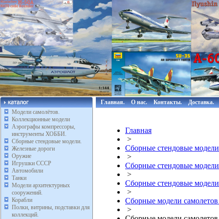
Главная.
О нас.
Контакты.
Доставка.
Модели самолётов.
Коллекционные модели
Аэрографы компрессоры,
Главная
инструменты ХОББИ.
>
Сборные стендовые модели.
Сборные стендовые модели
Железные дороги
Оружие
>
Игрушки СССР
Сборные стендовые модели
Автомобили
>
Танки
Сборные стендовые модели
Модели архитектурных
>
сооружений.
Корабли
Сборные модели самолетов
Полки, витрины, подставки для
>
коллекций.
Сборные модели самолетов