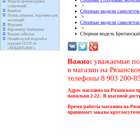
Модели архитектурных
>
сооружений.
Корабли
Сборные модели самолетов
Полки, витрины, подставки для
>
коллекций.
Сборные модели самолетов
Игрушки
>
Вархаммер Warhammer
Сборная модель Британский
Russian collection.
Онлайн музей моделей и
игрушек СССР, от
«ХОББИПЛЮС»
Важно:
уважаемые пок
в магазин на Рязанско
телефоны 8 903 200-85
Адрес магазина на Рязанском п
павильон 2-22. В шаговой дост
Время работы магазина на Ряза
принимает заказы круглосуточн