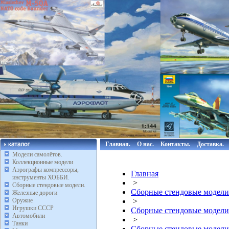
Главная.
О нас.
Контакты.
Доставка.
Модели самолётов.
Коллекционные модели
Аэрографы компрессоры,
Главная
инструменты ХОББИ.
>
Сборные стендовые модели.
Сборные стендовые модели
Железные дороги
Оружие
>
Игрушки СССР
Сборные стендовые модели
Автомобили
>
Танки
Сборные стендовые модели