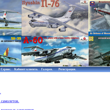
Сервис.
Кабинет клиента.
Галерея.
Регистрация.
.
 самолетов.
 военных самолетов.