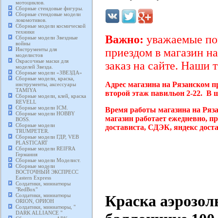
мотоциклов.
Сборные стендовые фигуры.
Сборные стендовые модели
локомотивов.
Сборные модели космической
техники
Важно:
уважаемые пок
Сборные модели Звездные
войны
Инструменты для
приездом в магазин на
моделистов
Окрасочные маски для
заказ на сайте. Наши 
моделей Звезда.
Сборные модели «ЗВЕЗДА»
Сборные модели, краска,
Адрес магазина на Рязанском п
инструменты, аксессуары
TAMIYA
второй этаж павильон 2-22. В 
Сборные модели, клей, краска
REVELL
Сборные модели ICM.
Время работы магазина на Ряз
Сборные модели HOBBY
магазин работает ежедневно, п
BOSS.
Сборные модели
достависта, СДЭК, яндекс дост
TRUMPETER.
Сборные модели ГДР, VEB
PLASTICART
Сборные модели REIFRA
Германия
Сборные модели Моделист.
Сборные модели
ВОСТОЧНЫЙ ЭКСПРЕСС
Eastern Express
Солдатики, миниатюры
"RedBox"
Краска аэрозол
Солдатики, миниатюры
ORION, ОРИОН
Солдатики, миниатюры, "
DARK ALLIANCE "