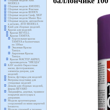
баллончике 100 
Сборные модели ARK
MODELS
Сборные модели AMODEL
Сборные модели Флагман
Сборные модели RODEN
Сборные модели Скиф, SKIF
Сборные модели Master Box
Сборные модели, автомобили
в деталях, AVD MODELS.
Клей для сборных моделей.
Краски для моделей.
Краски REVELL.
Краски TAMIYA.
Аэрозольная краска
TAMIYA в баллончиках
по 100мл
Эмалевая Краска
Tamiya.
Акриловая Краска
Tamiya.
Краски МАСТЕР АКРИЛ,
производитель "ЗВЕЗДА"
KAV models Окрасочные
маски, фототравление,
элементы диорам, для
моделей.
Боксы, футляры для моделей
Витрины подставки для
стендовых моделей
Декали для сборных моделей,
фирма REVARO
Ландшафты, деревья, травяное
покрытия аксессуары к
диорамам.
Модели архитектурных
сооружений из мини кирпичей
keranova.
Модели строений и техники