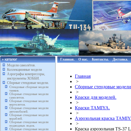
Главная.
О нас.
Контакты.
Доставка.
Модели самолётов.
Коллекционные модели
Аэрографы компрессоры,
Главная
инструменты ХОББИ.
>
Сборные стендовые модели.
Сборные стендовые модели
Стендовые сборные модели
танков.
>
Сборные стендовые модели
Краски для моделей.
самолетов.
Сборные стендовые модели
>
вертолетов.
Краски TAMIYA.
Сборные стендовые модели
автомобилей.
>
Сборные стендовые модели
Аэрозольная краска TAMIY
кораблей.
Сборные стендовые модели
>
подводных лодок.
Краска аэрозольная TS-37 L
Сборные стендовые модели