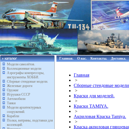
Главная.
О нас.
Контакты.
Доставка.
Модели самолётов.
Коллекционные модели
Аэрографы компрессоры,
Главная
инструменты ХОББИ.
>
Сборные стендовые модели.
Сборные стендовые модели
Железные дороги
Оружие
>
Игрушки СССР
Краски для моделей.
Автомобили
>
Танки
Краски TAMIYA.
Модели архитектурных
>
сооружений.
Корабли
Акриловая Краска Tamiya.
Полки, витрины, подставки для
>
коллекций.
Краска акриловая глянцевая