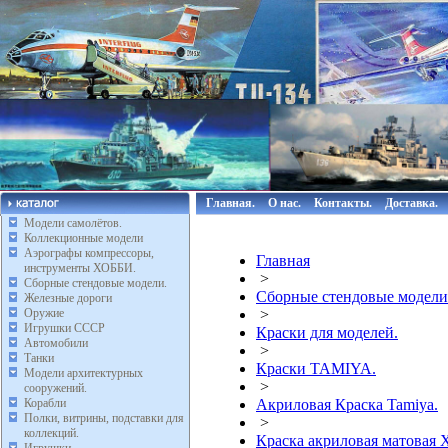
Главная.
О нас.
Контакты.
Доставка.
Модели самолётов.
Коллекционные модели
Аэрографы компрессоры,
Главная
инструменты ХОББИ.
>
Сборные стендовые модели.
Сборные стендовые модели
Железные дороги
Оружие
>
Игрушки СССР
Краски для моделей.
Автомобили
>
Танки
Краски TAMIYA.
Модели архитектурных
>
сооружений.
Корабли
Акриловая Краска Tamiya.
Полки, витрины, подставки для
>
коллекций.
Краска акриловая матовая 