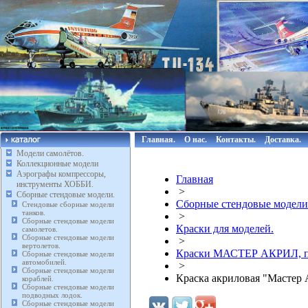
Главная.
О нас.
Контакты.
Доставка.
Модели самолётов.
Коллекционные модели
Аэрографы компрессоры,
Главная
инструменты ХОББИ.
>
Сборные стендовые модели.
Сборные стендовые модели
Стендовые сборные модели
танков.
>
Сборные стендовые модели
Краски для моделей.
самолетов.
Сборные стендовые модели
>
вертолетов.
Краски МАСТЕР АКРИЛ, п
Сборные стендовые модели
автомобилей.
>
Сборные стендовые модели
Краска акриловая "Мастер 
кораблей.
Сборные стендовые модели
подводных лодок.
Сборные стендовые модели