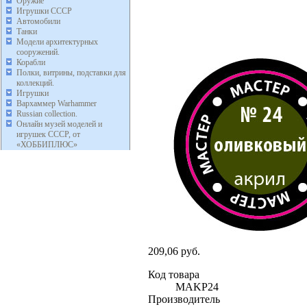
Оружие
Игрушки СССР
Автомобили
Танки
Модели архитектурных
сооружений.
Корабли
Полки, витрины, подставки для
коллекций.
Игрушки
Вархаммер Warhammer
Russian collection.
Онлайн музей моделей и
игрушек СССР, от
«ХОББИПЛЮС»
209,06 руб.
Код товара
MAKP24
Производитель