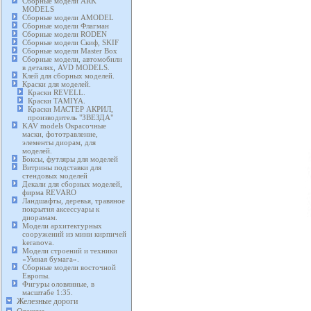
Сборные модели ARK
MODELS
Сборные модели AMODEL
Сборные модели Флагман
Сборные модели RODEN
Сборные модели Скиф, SKIF
Сборные модели Master Box
Сборные модели, автомобили
в деталях, AVD MODELS.
Клей для сборных моделей.
Краски для моделей.
Краски REVELL.
Краски TAMIYA.
Краски МАСТЕР АКРИЛ,
производитель "ЗВЕЗДА"
KAV models Окрасочные
маски, фототравление,
элементы диорам, для
моделей.
Боксы, футляры для моделей
Витрины подставки для
стендовых моделей
Декали для сборных моделей,
фирма REVARO
Ландшафты, деревья, травяное
покрытия аксессуары к
диорамам.
Модели архитектурных
сооружений из мини кирпичей
keranova.
Модели строений и техники
«Умная бумага».
Сборные модели восточной
Европы.
Фигуры оловянные, в
масштабе 1:35.
Железные дороги