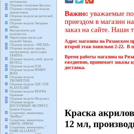
мотоциклов.
Сборные стендовые фигуры.
Сборные стендовые модели
Важно:
уважаемые пок
локомотивов.
Сборные модели космической
техники
приездом в магазин на
Сборные модели Звездные
войны
заказ на сайте. Наши 
Инструменты для
моделистов
Окрасочные маски для
Адрес магазина на Рязанском п
моделей Звезда.
Сборные модели «ЗВЕЗДА»
второй этаж павильон 2-22. В 
Сборные модели, краска,
инструменты, аксессуары
TAMIYA
Время работы магазина на Ряза
Сборные модели, клей, краска
ежедневно, принимает заказы к
REVELL
Сборные модели ICM.
доставка.
Сборные модели HOBBY
BOSS.
Сборные модели
TRUMPETER.
Сборные модели ГДР, VEB
PLASTICART
Сборные модели REIFRA
Германия
Сборные модели Моделист.
Сборные модели
ВОСТОЧНЫЙ ЭКСПРЕСС
Краска акрило
Eastern Express
Солдатики, миниатюры
"RedBox"
Солдатики, миниатюры
12 мл, произво
ORION, ОРИОН
Солдатики, миниатюры, "
DARK ALLIANCE "