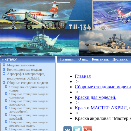
Главная.
О нас.
Контакты.
Доставка.
Модели самолётов.
Коллекционные модели
Аэрографы компрессоры,
Главная
инструменты ХОББИ.
>
Сборные стендовые модели.
Сборные стендовые модели
Стендовые сборные модели
танков.
>
Сборные стендовые модели
Краски для моделей.
самолетов.
Сборные стендовые модели
>
вертолетов.
Краски МАСТЕР АКРИЛ, п
Сборные стендовые модели
автомобилей.
>
Сборные стендовые модели
Краска акриловая "Мастер 
кораблей.
Сборные стендовые модели
подводных лодок.
Сборные стендовые модели