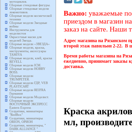
мотоциклов.
Сборные стендовые фигуры.
Сборные стендовые модели
Важно:
уважаемые пок
локомотивов.
Сборные модели космической
техники
приездом в магазин на
Сборные модели Звездные
войны
заказ на сайте. Наши 
Инструменты для
моделистов
Окрасочные маски для
Адрес магазина на Рязанском п
моделей Звезда.
Сборные модели «ЗВЕЗДА»
второй этаж павильон 2-22. В 
Сборные модели, краска,
инструменты, аксессуары
TAMIYA
Время работы магазина на Ряза
Сборные модели, клей, краска
ежедневно, принимает заказы к
REVELL
Сборные модели ICM.
доставка.
Сборные модели HOBBY
BOSS.
Сборные модели
TRUMPETER.
Сборные модели ГДР, VEB
PLASTICART
Сборные модели REIFRA
Германия
Сборные модели Моделист.
Сборные модели
ВОСТОЧНЫЙ ЭКСПРЕСС
Краска акрилов
Eastern Express
Солдатики, миниатюры
"RedBox"
Солдатики, миниатюры
мл, производит
ORION, ОРИОН
Солдатики, миниатюры, "
DARK ALLIANCE "