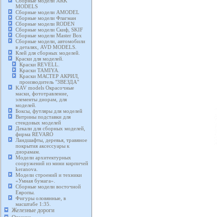
Сборные модели ARK
MODELS
Сборные модели AMODEL
Сборные модели Флагман
Сборные модели RODEN
Сборные модели Скиф, SKIF
Сборные модели Master Box
Сборные модели, автомобили
в деталях, AVD MODELS.
Клей для сборных моделей.
Краски для моделей.
Краски REVELL.
Краски TAMIYA.
Краски МАСТЕР АКРИЛ,
производитель "ЗВЕЗДА"
KAV models Окрасочные
маски, фототравление,
элементы диорам, для
моделей.
Боксы, футляры для моделей
Витрины подставки для
стендовых моделей
Декали для сборных моделей,
фирма REVARO
Ландшафты, деревья, травяное
покрытия аксессуары к
диорамам.
Модели архитектурных
сооружений из мини кирпичей
keranova.
Модели строений и техники
«Умная бумага».
Сборные модели восточной
Европы.
Фигуры оловянные, в
масштабе 1:35.
Железные дороги