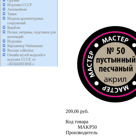
Оружие
Игрушки СССР
Автомобили
Танки
Модели архитектурных
сооружений.
Корабли
Полки, витрины, подставки для
коллекций.
Игрушки
Вархаммер Warhammer
Russian collection.
Онлайн музей моделей и
игрушек СССР, от
«ХОББИПЛЮС»
209,06 руб.
Код товара
MAKP50
Производитель