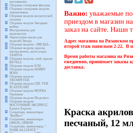
мотоциклов.
Сборные стендовые фигуры.
Сборные стендовые модели
Важно:
уважаемые пок
локомотивов.
Сборные модели космической
техники
приездом в магазин на
Сборные модели Звездные
войны
заказ на сайте. Наши 
Инструменты для
моделистов
Окрасочные маски для
Адрес магазина на Рязанском п
моделей Звезда.
Сборные модели «ЗВЕЗДА»
второй этаж павильон 2-22. В 
Сборные модели, краска,
инструменты, аксессуары
TAMIYA
Время работы магазина на Ряза
Сборные модели, клей, краска
ежедневно, принимает заказы к
REVELL
Сборные модели ICM.
доставка.
Сборные модели HOBBY
BOSS.
Сборные модели
TRUMPETER.
Сборные модели ГДР, VEB
PLASTICART
Сборные модели REIFRA
Германия
Сборные модели Моделист.
Сборные модели
ВОСТОЧНЫЙ ЭКСПРЕСС
Краска акрило
Eastern Express
Солдатики, миниатюры
"RedBox"
Солдатики, миниатюры
песчаный, 12 м
ORION, ОРИОН
Солдатики, миниатюры, "
DARK ALLIANCE "