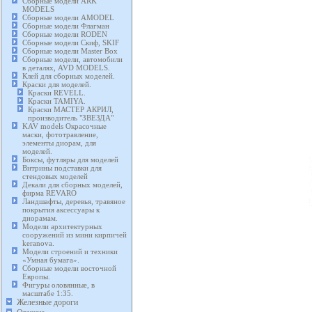
Сборные модели ARK
MODELS
Сборные модели AMODEL
Сборные модели Флагман
Сборные модели RODEN
Сборные модели Скиф, SKIF
Сборные модели Master Box
Сборные модели, автомобили
в деталях, AVD MODELS.
Клей для сборных моделей.
Краски для моделей.
Краски REVELL.
Краски TAMIYA.
Краски МАСТЕР АКРИЛ,
производитель "ЗВЕЗДА"
KAV models Окрасочные
маски, фототравление,
элементы диорам, для
моделей.
Боксы, футляры для моделей
Витрины подставки для
стендовых моделей
Декали для сборных моделей,
фирма REVARO
Ландшафты, деревья, травяное
покрытия аксессуары к
диорамам.
Модели архитектурных
сооружений из мини кирпичей
keranova.
Модели строений и техники
«Умная бумага».
Сборные модели восточной
Европы.
Фигуры оловянные, в
масштабе 1:35.
Железные дороги