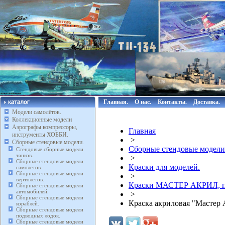
Главная.
О нас.
Контакты.
Доставка.
Модели самолётов.
Коллекционные модели
Аэрографы компрессоры,
Главная
инструменты ХОББИ.
>
Сборные стендовые модели.
Сборные стендовые модели
Стендовые сборные модели
танков.
>
Сборные стендовые модели
Краски для моделей.
самолетов.
Сборные стендовые модели
>
вертолетов.
Краски МАСТЕР АКРИЛ, п
Сборные стендовые модели
автомобилей.
>
Сборные стендовые модели
Краска акриловая "Мастер 
кораблей.
Сборные стендовые модели
подводных лодок.
Сборные стендовые модели