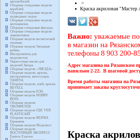
автомобилей.
>
Сборные стендовые модели
Краска акриловая "Мастер 
кораблей.
Сборные стендовые модели
подводных лодок.
Сборные стендовые модели
мотоциклов.
Сборные стендовые фигуры.
Сборные стендовые модели
Важно:
уважаемые пок
локомотивов.
Сборные модели космической
техники
в магазин на Рязанско
Сборные модели Звездные
войны
телефоны 8 903 200-85
Инструменты для
моделистов
Окрасочные маски для
Адрес магазина на Рязанском п
моделей Звезда.
Сборные модели «ЗВЕЗДА»
павильон 2-22. В шаговой дост
Сборные модели, краска,
инструменты, аксессуары
TAMIYA
Время работы магазина на Ряза
Сборные модели, клей, краска
принимает заказы круглосуточн
REVELL
Сборные модели ICM.
Сборные модели HOBBY
BOSS.
Сборные модели
TRUMPETER.
Сборные модели ГДР, VEB
PLASTICART
Сборные модели REIFRA
Германия
Сборные модели Моделист.
Сборные модели
Краска акрило
ВОСТОЧНЫЙ ЭКСПРЕСС
Eastern Express