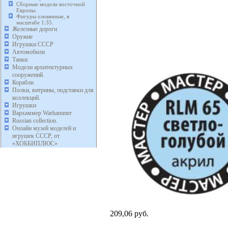
Сборные модели восточной
Европы.
Фигуры оловянные, в
масштабе 1:35.
Железные дороги
Оружие
Игрушки СССР
Автомобили
Танки
Модели архитектурных
сооружений.
Корабли
Полки, витрины, подставки для
коллекций.
Игрушки
Вархаммер Warhammer
Russian collection.
Онлайн музей моделей и
игрушек СССР, от
«ХОББИПЛЮС»
209,06 руб.