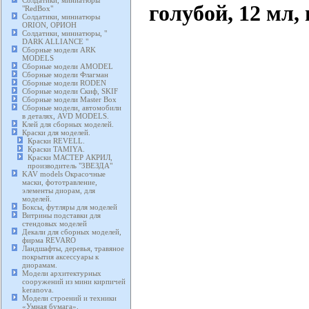
Солдатики, миниатюры
голубой, 12 мл
"RedBox"
Солдатики, миниатюры
ORION, ОРИОН
Солдатики, миниатюры, "
DARK ALLIANCE "
Сборные модели ARK
MODELS
Сборные модели AMODEL
Сборные модели Флагман
Сборные модели RODEN
Сборные модели Скиф, SKIF
Сборные модели Master Box
Сборные модели, автомобили
в деталях, AVD MODELS.
Клей для сборных моделей.
Краски для моделей.
Краски REVELL.
Краски TAMIYA.
Краски МАСТЕР АКРИЛ,
производитель "ЗВЕЗДА"
KAV models Окрасочные
маски, фототравление,
элементы диорам, для
моделей.
Боксы, футляры для моделей
Витрины подставки для
стендовых моделей
Декали для сборных моделей,
фирма REVARO
Ландшафты, деревья, травяное
покрытия аксессуары к
диорамам.
Модели архитектурных
сооружений из мини кирпичей
keranova.
Модели строений и техники
«Умная бумага».