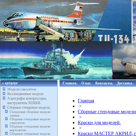
Главная.
О нас.
Контакты.
Доставка.
Модели самолётов.
Коллекционные модели
Аэрографы компрессоры,
Главная
инструменты ХОББИ.
>
Сборные стендовые модели.
Сборные стендовые модели
Стендовые сборные модели
танков.
>
Сборные стендовые модели
Краски для моделей.
самолетов.
Сборные стендовые модели
>
вертолетов.
Краски МАСТЕР АКРИЛ, п
Сборные стендовые модели