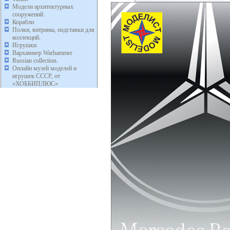
Модели архитектурных
сооружений.
Корабли
Полки, витрины, подставки для
коллекций.
Игрушки
Вархаммер Warhammer
Russian collection.
Онлайн музей моделей и
игрушек СССР, от
«ХОББИПЛЮС»