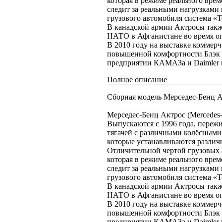
которая в режиме реального вре
следит за реальными нагрузками 
грузового автомобиля система «T
В канадской армии Актросы такж
НАТО в Афганистане во время о
В 2010 году на выставке коммер
повышенной комфортности Блэк Ла
предприятии КАМАЗа и Daimler н
Полное описание
Сборная модель Мерседес-Бенц Ак
Мерседес-Бенц Актрос (Mercedes-
Выпускаются с 1996 года, переж
тягачей с различными колёсными ф
которые устанавливаются различн
Отличительной чертой грузовых а
которая в режиме реального вре
следит за реальными нагрузками 
грузового автомобиля система «T
В канадской армии Актросы такж
НАТО в Афганистане во время о
В 2010 году на выставке коммер
повышенной комфортности Блэк Ла
предприятии КАМАЗа и Daimler н