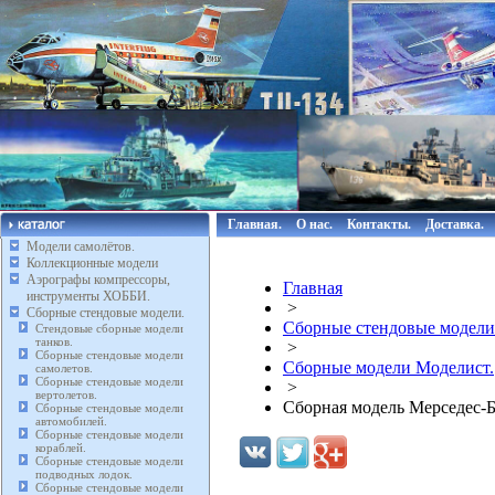
Главная.
О нас.
Контакты.
Доставка.
Модели самолётов.
Коллекционные модели
Аэрографы компрессоры,
Главная
инструменты ХОББИ.
>
Сборные стендовые модели.
Сборные стендовые модели
Стендовые сборные модели
танков.
>
Сборные стендовые модели
Сборные модели Моделист.
самолетов.
Сборные стендовые модели
>
вертолетов.
Сборная модель Мерседес-Б
Сборные стендовые модели
автомобилей.
Сборные стендовые модели
кораблей.
Сборные стендовые модели
подводных лодок.
Сборные стендовые модели