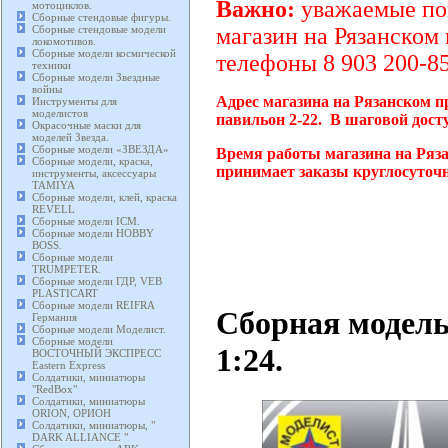
Важно:
уважаемые пок
мотоциклов.
Сборные стендовые фигуры.
Сборные стендовые модели
магазин на Рязанском 
локомотивов.
Сборные модели космической
телефоны 8 903 200-85
техники
Сборные модели Звездные
войны
Адрес магазина на Рязанском п
Инструменты для
моделистов
павильон 2-22. В шаговой дост
Окрасочные маски для
моделей Звезда.
Сборные модели «ЗВЕЗДА»
Время работы магазина на Ряза
Сборные модели, краска,
принимает заказы круглосуточн
инструменты, аксессуары
TAMIYA
Сборные модели, клей, краска
REVELL
Сборные модели ICM.
Сборные модели HOBBY
BOSS.
Сборные модели
TRUMPETER.
Сборные модели ГДР, VEB
PLASTICART
Сборные модели REIFRA
Сборная модель
Германия
Сборные модели Моделист.
Сборные модели
1:24.
ВОСТОЧНЫЙ ЭКСПРЕСС
Eastern Express
Солдатики, миниатюры
"RedBox"
Солдатики, миниатюры
ORION, ОРИОН
Солдатики, миниатюры, "
DARK ALLIANCE "