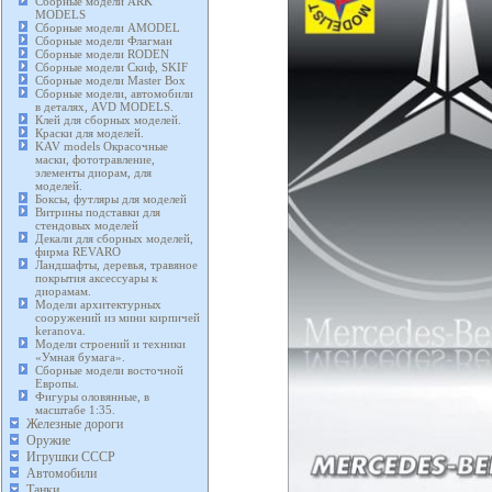
Сборные модели ARK
MODELS
Сборные модели AMODEL
Сборные модели Флагман
Сборные модели RODEN
Сборные модели Скиф, SKIF
Сборные модели Master Box
Сборные модели, автомобили
в деталях, AVD MODELS.
Клей для сборных моделей.
Краски для моделей.
KAV models Окрасочные
маски, фототравление,
элементы диорам, для
моделей.
Боксы, футляры для моделей
Витрины подставки для
стендовых моделей
Декали для сборных моделей,
фирма REVARO
Ландшафты, деревья, травяное
покрытия аксессуары к
диорамам.
Модели архитектурных
сооружений из мини кирпичей
keranova.
Модели строений и техники
«Умная бумага».
Сборные модели восточной
Европы.
Фигуры оловянные, в
масштабе 1:35.
Железные дороги
Оружие
Игрушки СССР
Автомобили
Танки