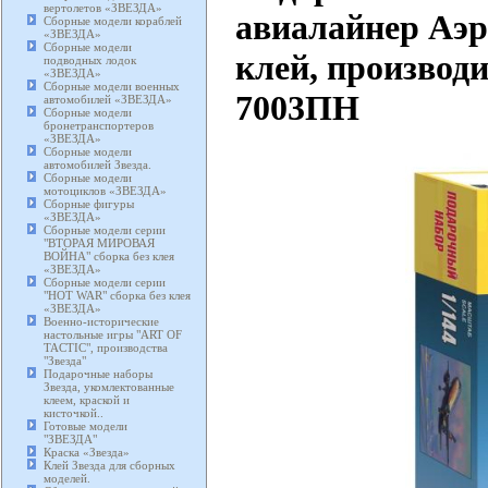
вертолетов «ЗВЕЗДА»
авиалайнер Аэро
Сборные модели кораблей
«ЗВЕЗДА»
Сборные модели
клей, производи
подводных лодок
«ЗВЕЗДА»
Сборные модели военных
7003ПН
автомобилей «ЗВЕЗДА»
Сборные модели
бронетранспортеров
«ЗВЕЗДА»
Сборные модели
автомобилей Звезда.
Сборные модели
мотоциклов «ЗВЕЗДА»
Сборные фигуры
«ЗВЕЗДА»
Сборные модели серии
"ВТОРАЯ МИРОВАЯ
ВОЙНА" сборка без клея
«ЗВЕЗДА»
Сборные модели серии
"HOT WAR" сборка без клея
«ЗВЕЗДА»
Военно-исторические
настольные игры "ART OF
TACTIC", производства
"Звезда"
Подарочные наборы
Звезда, укомлектованные
клеем, краской и
кисточкой..
Готовые модели
"ЗВЕЗДА"
Краска «Звезда»
Клей Звезда для сборных
моделей.