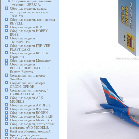
Сборные модели военной
техники «ЗВЕЗДА»
Сборные модели, краска,
инструменты, аксессуары
TAMIYA
Сборные модели, клей, краска
REVELL
Сборные модели ICM.
Сборные модели HOBBY
BOSS.
Сборные модели
TRUMPETER.
Сборные модели ГДР, VEB
PLASTICART
Сборные модели REIFRA
Германия
Сборные модели Моделист.
Сборные модели
ВОСТОЧНЫЙ ЭКСПРЕСС
Eastern Express
Солдатики, миниатюры
"RedBox"
Солдатики, миниатюры
ORION, ОРИОН
Солдатики, миниатюры, "
DARK ALLIANCE "
Сборные модели ARK
MODELS
Сборные модели AMODEL
Сборные модели Флагман
Сборные модели RODEN
Сборные модели Скиф, SKIF
Сборные модели Master Box
Сборные модели, автомобили
в деталях, AVD MODELS.
Клей для сборных моделей.
Краски для моделей.
KAV models Окрасочные