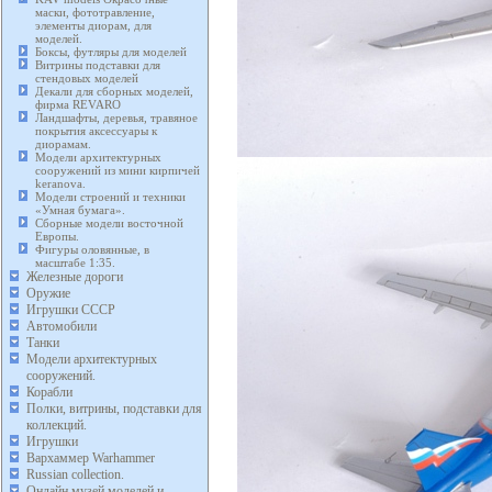
маски, фототравление,
элементы диорам, для
моделей.
Боксы, футляры для моделей
Витрины подставки для
стендовых моделей
Декали для сборных моделей,
фирма REVARO
Ландшафты, деревья, травяное
покрытия аксессуары к
диорамам.
Модели архитектурных
сооружений из мини кирпичей
keranova.
Модели строений и техники
«Умная бумага».
Сборные модели восточной
Европы.
Фигуры оловянные, в
масштабе 1:35.
Железные дороги
Оружие
Игрушки СССР
Автомобили
Танки
Модели архитектурных
сооружений.
Корабли
Полки, витрины, подставки для
коллекций.
Игрушки
Вархаммер Warhammer
Russian collection.
Онлайн музей моделей и