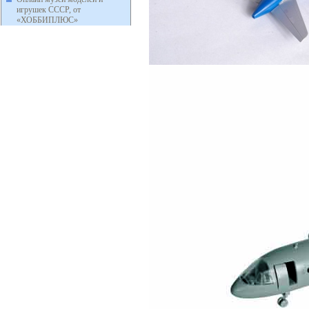
игрушек СССР, от
«ХОББИПЛЮС»