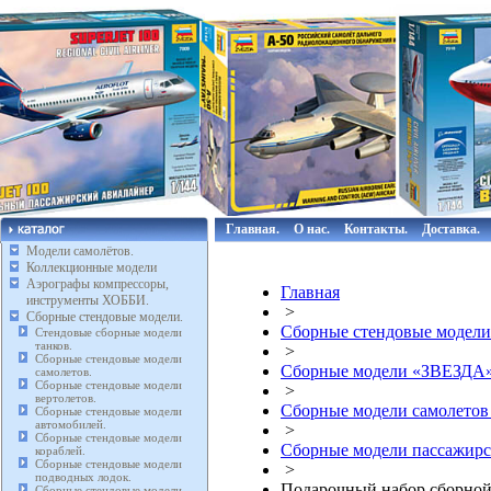
Главная.
О нас.
Контакты.
Доставка.
Модели самолётов.
Коллекционные модели
Аэрографы компрессоры,
Главная
инструменты ХОББИ.
>
Сборные стендовые модели.
Сборные стендовые модели
Стендовые сборные модели
танков.
>
Сборные стендовые модели
Сборные модели «ЗВЕЗДА
самолетов.
Сборные стендовые модели
>
вертолетов.
Сборные модели самолето
Сборные стендовые модели
автомобилей.
>
Сборные стендовые модели
Сборные модели пассажир
кораблей.
Сборные стендовые модели
>
подводных лодок.
Подарочный набор сборной 
Сборные стендовые модели