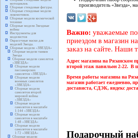
мотоциклов.
производитель «Звезда», м
Сборные стендовые фигуры.
Сборные стендовые модели
локомотивов.
Сборные модели космической
техники
Сборные модели Звездные
войны
Важно:
уважаемые пок
Инструменты для
моделистов
приездом в магазин на
Окрасочные маски для
моделей Звезда.
заказ на сайте. Наши 
Сборные модели «ЗВЕЗДА»
Сборные модели танков
Звезда
Сборные модели самолетов
Адрес магазина на Рязанском п
«ЗВЕЗДА»
второй этаж павильон 2-22. В 
Сборные модели
пассажирских
самолетов «ЗВЕЗДА»
Время работы магазина на Ряз
Сборные модели
военных самолетов
магазин работает ежедневно, п
«ЗВЕЗДА»
достависта, СДЭК, яндекс дост
Сборные модели
самолетов второй
мировой войны
«ЗВЕЗДА»
Сборные модели
самолетов в масштабе
1:144 «ЗВЕЗДА»
Сборные модели
самолетов в масштабе
1:48 «ЗВЕЗДА»
Сборные модели
самолетов в масштабе
Подарочный наб
1:72 «ЗВЕЗДА»
Сборные модели