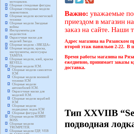
мотоциклов.
Сборные стендовые фигуры.
Сборные стендовые модели
Важно:
уважаемые пок
локомотивов.
Сборные модели космической
техники
приездом в магазин на
Сборные модели Звездные
войны
заказ на сайте. Наши 
Инструменты для
моделистов
Окрасочные маски для
Адрес магазина на Рязанском п
моделей Звезда.
Сборные модели «ЗВЕЗДА»
второй этаж павильон 2-22. В 
Сборные модели, краска,
инструменты, аксессуары
TAMIYA
Время работы магазина на Ряза
Сборные модели, клей, краска
ежедневно, принимает заказы к
REVELL
Сборные модели ICM.
доставка.
Сборные модели самолетов
ICM
Сборные модели военной
техники ICM
Сборные модели
автомобилей ICM.
Окрасочные маски для
моделей ICM.
Сборные модели кораблей
ICM
Сборные модели
Тип XXVIIB “Se
подводных лодок ICM
Сборные фигуры ICM
Сборные модели HOBBY
BOSS.
подводная лодка
Сборные модели
TRUMPETER.
Сборные модели ГДР, VEB