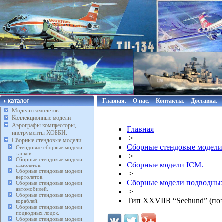
Главная.
О нас.
Контакты.
Доставка.
Модели самолётов.
Коллекционные модели
Аэрографы компрессоры,
Главная
инструменты ХОББИ.
>
Сборные стендовые модели.
Сборные стендовые модели
Стендовые сборные модели
танков.
>
Сборные стендовые модели
Сборные модели ICM.
самолетов.
Сборные стендовые модели
>
вертолетов.
Сборные модели подводны
Сборные стендовые модели
автомобилей.
>
Сборные стендовые модели
Тип XXVIIB “Seehund” (позд
кораблей.
Сборные стендовые модели
подводных лодок.
Сборные стендовые модели