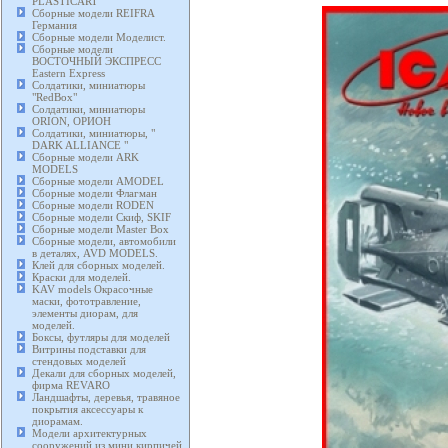
PLASTICART
Сборные модели REIFRA
Германия
Сборные модели Моделист.
Сборные модели
ВОСТОЧНЫЙ ЭКСПРЕСС
Eastern Express
Солдатики, миниатюры
"RedBox"
Солдатики, миниатюры
ORION, ОРИОН
Солдатики, миниатюры, "
DARK ALLIANCE "
Сборные модели ARK
MODELS
Сборные модели AMODEL
Сборные модели Флагман
Сборные модели RODEN
Сборные модели Скиф, SKIF
Сборные модели Master Box
Сборные модели, автомобили
в деталях, AVD MODELS.
Клей для сборных моделей.
Краски для моделей.
KAV models Окрасочные
маски, фототравление,
элементы диорам, для
моделей.
Боксы, футляры для моделей
Витрины подставки для
стендовых моделей
Декали для сборных моделей,
фирма REVARO
Ландшафты, деревья, травяное
покрытия аксессуары к
диорамам.
Модели архитектурных
сооружений из мини кирпичей