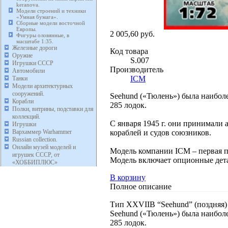
keranova.
Модели строений и техники
«Умная бумага».
Сборные модели восточной
Европы.
2 005,60 руб.
Фигуры оловянные, в
масштабе 1:35.
Железные дороги
Код товара
Оружие
S.007
Игрушки СССР
Производитель
Автомобили
ICM
Танки
Модели архитектурных
сооружений.
Seehund («Тюлень») была наибол
Корабли
285 лодок.
Полки, витрины, подставки для
коллекций.
С января 1945 г. они принимали 
Игрушки
кораблей и судов союзников.
Вархаммер Warhammer
Russian collection.
Онлайн музей моделей и
Модель компании ICM – первая п
игрушек СССР, от
Модель включает опционные дета
«ХОББИПЛЮС»
В корзину
Полное описание
Тип XXVIIB “Seehund” (поздняя) 
Seehund («Тюлень») была наибол
285 лодок.