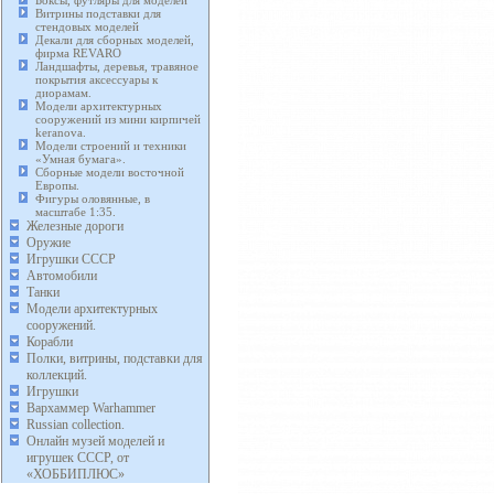
Боксы, футляры для моделей
Витрины подставки для
стендовых моделей
Декали для сборных моделей,
фирма REVARO
Ландшафты, деревья, травяное
покрытия аксессуары к
диорамам.
Модели архитектурных
сооружений из мини кирпичей
keranova.
Модели строений и техники
«Умная бумага».
Сборные модели восточной
Европы.
Фигуры оловянные, в
масштабе 1:35.
Железные дороги
Оружие
Игрушки СССР
Автомобили
Танки
Модели архитектурных
сооружений.
Корабли
Полки, витрины, подставки для
коллекций.
Игрушки
Вархаммер Warhammer
Russian collection.
Онлайн музей моделей и
игрушек СССР, от
«ХОББИПЛЮС»