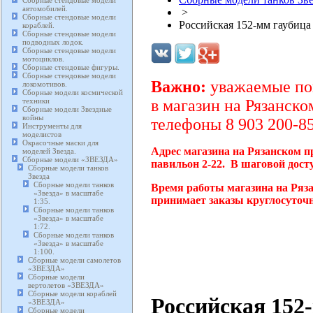
Сборные стендовые модели
автомобилей.
>
Сборные стендовые модели
Российская 152-мм гаубица
кораблей.
Сборные стендовые модели
подводных лодок.
Сборные стендовые модели
мотоциклов.
Сборные стендовые фигуры.
Сборные стендовые модели
Важно:
уважаемые пок
локомотивов.
Сборные модели космической
техники
в магазин на Рязанско
Сборные модели Звездные
войны
телефоны 8 903 200-85
Инструменты для
моделистов
Окрасочные маски для
Адрес магазина на Рязанском п
моделей Звезда.
Сборные модели «ЗВЕЗДА»
павильон 2-22. В шаговой дост
Сборные модели танков
Звезда
Сборные модели танков
Время работы магазина на Ряза
«Звезда» в масштабе
принимает заказы круглосуточн
1:35.
Сборные модели танков
«Звезда» в масштабе
1:72.
Сборные модели танков
«Звезда» в масштабе
1:100.
Сборные модели самолетов
«ЗВЕЗДА»
Сборные модели
вертолетов «ЗВЕЗДА»
Сборные модели кораблей
Российская 152
«ЗВЕЗДА»
Сборные модели