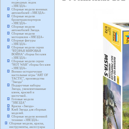
подводных лодок
«ЗВЕЗДА»
Сборные модели военных
автомобилей «ЗВЕЗДА»
Сборные модели
бронетранспортеров
«ЗВЕЗДА»
Сборные модели
автомобилей Звезда.
Сборные модели
мотоциклов «ЗВЕЗДА»
Сборные фигуры
«ЗВЕЗДА»
Сборные модели серии
"ВТОРАЯ МИРОВАЯ
ВОЙНА" сборка без клея
«ЗВЕЗДА»
Сборные модели серии
"HOT WAR" сборка без клея
«ЗВЕЗДА»
Военно-исторические
настольные игры "ART OF
TACTIC", производства
"Звезда"
Подарочные наборы
Звезда, укомлектованные
клеем, краской и
кисточкой..
Готовые модели
"ЗВЕЗДА"
Краска «Звезда»
Клей Звезда для сборных
моделей.
Сборные модели военной
техники «ЗВЕЗДА»
Сборные модели, краска,
инструменты, аксессуары