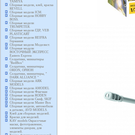
TAMIYA
Сборные модели, клей, краска
REVELL
Сборные модели ICM.
Сборные модели HOBBY
BOSS.
Сборные модели
TRUMPETER.
Сборные модели ГДР, VEB
PLASTICART
Сборные модели REIFRA
Германия
Сборные модели Моделист.
Сборные модели
ВОСТОЧНЫЙ ЭКСПРЕСС
Eastern Express
Солдатики, миниатюры
"RedBox"
Солдатики, миниатюры
ORION, ОРИОН
Солдатики, миниатюры, "
DARK ALLIANCE "
Сборные модели ARK
MODELS
Сборные модели AMODEL
Сборные модели Флагман
Сборные модели RODEN
Сборные модели Скиф, SKIF
Сборные модели Master Box
Сборные модели, автомобили
в деталях, AVD MODELS.
Клей для сборных моделей.
Краски для моделей.
KAV models Окрасочные
маски, фототравление,
элементы диорам, для
моделей.