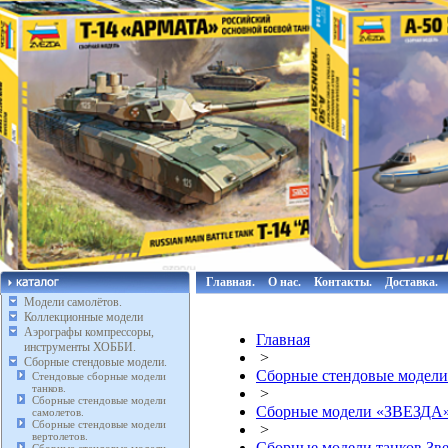
Главная.
О нас.
Контакты.
Доставка.
Модели самолётов.
Коллекционные модели
Аэрографы компрессоры,
Главная
инструменты ХОББИ.
>
Сборные стендовые модели.
Сборные стендовые модели
Стендовые сборные модели
танков.
>
Сборные стендовые модели
Сборные модели «ЗВЕЗДА
самолетов.
Сборные стендовые модели
>
вертолетов.
Сборные модели танков Зве