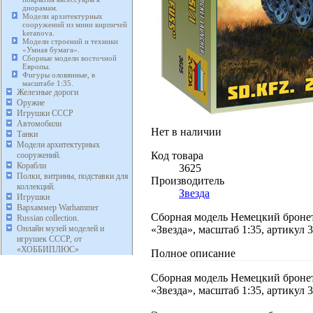
диорамам.
Модели архитектурных
сооружений из мини кирпичей
keranova.
Модели строений и техники
«Умная бумага».
Сборные модели восточной
Европы.
Фигуры оловянные, в
масштабе 1:35.
Железные дороги
Оружие
Игрушки СССР
Автомобили
Нет в наличии
Танки
Модели архитектурных
Код товара
сооружений.
Корабли
3625
Полки, витрины, подставки для
Производитель
коллекций.
Звезда
Игрушки
Вархаммер Warhammer
Сборная модель Немецкий бронет
Russian collection.
«Звезда», масштаб 1:35, артикул 
Онлайн музей моделей и
игрушек СССР, от
«ХОББИПЛЮС»
Полное описание
Сборная модель Немецкий бронет
«Звезда», масштаб 1:35, артикул 