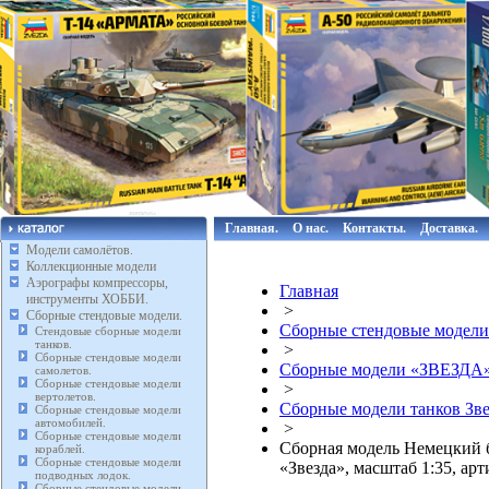
Главная.
О нас.
Контакты.
Доставка.
Модели самолётов.
Коллекционные модели
Аэрографы компрессоры,
Главная
инструменты ХОББИ.
>
Сборные стендовые модели.
Сборные стендовые модели
Стендовые сборные модели
танков.
>
Сборные стендовые модели
Сборные модели «ЗВЕЗДА
самолетов.
Сборные стендовые модели
>
вертолетов.
Сборные модели танков Зве
Сборные стендовые модели
автомобилей.
>
Сборные стендовые модели
Сборная модель Немецкий б
кораблей.
Сборные стендовые модели
«Звезда», масштаб 1:35, арт
подводных лодок.
Сборные стендовые модели