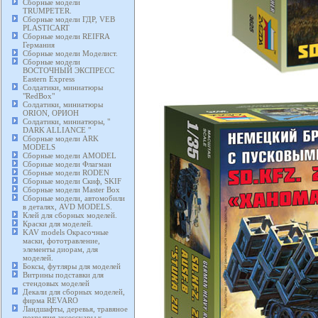
Сборные модели
TRUMPETER.
Сборные модели ГДР, VEB
PLASTICART
Сборные модели REIFRA
Германия
Сборные модели Моделист.
Сборные модели
ВОСТОЧНЫЙ ЭКСПРЕСС
Eastern Express
Солдатики, миниатюры
"RedBox"
Солдатики, миниатюры
ORION, ОРИОН
Солдатики, миниатюры, "
DARK ALLIANCE "
Сборные модели ARK
MODELS
Сборные модели AMODEL
Сборные модели Флагман
Сборные модели RODEN
Сборные модели Скиф, SKIF
Сборные модели Master Box
Сборные модели, автомобили
в деталях, AVD MODELS.
Клей для сборных моделей.
Краски для моделей.
KAV models Окрасочные
маски, фототравление,
элементы диорам, для
моделей.
Боксы, футляры для моделей
Витрины подставки для
стендовых моделей
Декали для сборных моделей,
фирма REVARO
Ландшафты, деревья, травяное
покрытия аксессуары к