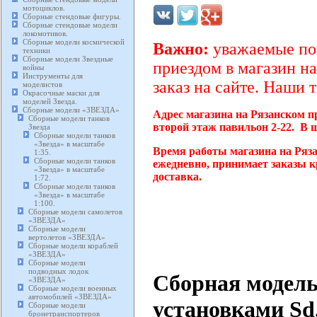
мотоциклов.
Сборные стендовые фигуры.
Сборные стендовые модели
локомотивов.
Сборные модели космической
Важно:
уважаемые пок
техники
Сборные модели Звездные
приездом в магазин на
войны
Инструменты для
заказ на сайте. Наши 
моделистов
Окрасочные маски для
моделей Звезда.
Сборные модели «ЗВЕЗДА»
Адрес магазина на Рязанском п
Сборные модели танков
второй этаж павильон 2-22. В 
Звезда
Сборные модели танков
«Звезда» в масштабе
Время работы магазина на Ряза
1:35.
Сборные модели танков
ежедневно, принимает заказы к
«Звезда» в масштабе
доставка.
1:72.
Сборные модели танков
«Звезда» в масштабе
1:100.
Сборные модели самолетов
«ЗВЕЗДА»
Сборные модели
вертолетов «ЗВЕЗДА»
Сборные модели кораблей
«ЗВЕЗДА»
Сборные модели
подводных лодок
Сборная модель
«ЗВЕЗДА»
Сборные модели военных
автомобилей «ЗВЕЗДА»
установками Sd.
Сборные модели
бронетранспортеров