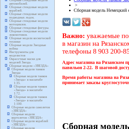
Сборные стендовые модели
автомобилей.
>
Сборные стендовые модели
Сборная модель Немецкий с
кораблей.
Сборные стендовые модели
подводных лодок.
Сборные стендовые модели
мотоциклов.
Сборные стендовые фигуры.
Сборные стендовые модели
Важно:
уважаемые пок
локомотивов.
Сборные модели космической
техники
в магазин на Рязанско
Сборные модели Звездные
войны
телефоны 8 903 200-85
Инструменты для
моделистов
Окрасочные маски для
Адрес магазина на Рязанском п
моделей Звезда.
Сборные модели «ЗВЕЗДА»
павильон 2-22. В шаговой дост
Сборные модели танков
Звезда
Сборные модели танков
Время работы магазина на Ряза
«Звезда» в масштабе
принимает заказы круглосуточн
1:35.
Сборные модели танков
«Звезда» в масштабе
1:72.
Сборные модели танков
«Звезда» в масштабе
1:100.
Сборные модели самолетов
«ЗВЕЗДА»
Сборные модели
вертолетов «ЗВЕЗДА»
Сборные модели кораблей
Сборная модель
«ЗВЕЗДА»
Сборные модели