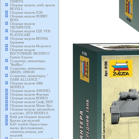
TAMIYA
Сборные модели, клей, краска
REVELL
Сборные модели ICM.
Сборные модели HOBBY
BOSS.
Сборные модели
TRUMPETER.
Сборные модели ГДР, VEB
PLASTICART
Сборные модели REIFRA
Германия
Сборные модели Моделист.
Сборные модели
ВОСТОЧНЫЙ ЭКСПРЕСС
Eastern Express
Солдатики, миниатюры
"RedBox"
Солдатики, миниатюры
ORION, ОРИОН
Солдатики, миниатюры, "
DARK ALLIANCE "
Сборные модели ARK
MODELS
Сборные модели AMODEL
Сборные модели Флагман
Сборные модели RODEN
Сборные модели Скиф, SKIF
Сборные модели Master Box
Сборные модели, автомобили
в деталях, AVD MODELS.
Клей для сборных моделей.
Краски для моделей.
KAV models Окрасочные
маски, фототравление,
элементы диорам, для
моделей.