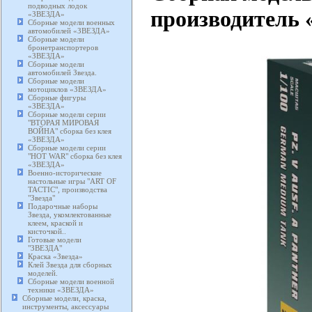
подводных лодок
производитель «
«ЗВЕЗДА»
Сборные модели военных
автомобилей «ЗВЕЗДА»
Сборные модели
бронетранспортеров
«ЗВЕЗДА»
Сборные модели
автомобилей Звезда.
Сборные модели
мотоциклов «ЗВЕЗДА»
Сборные фигуры
«ЗВЕЗДА»
Сборные модели серии
"ВТОРАЯ МИРОВАЯ
ВОЙНА" сборка без клея
«ЗВЕЗДА»
Сборные модели серии
"HOT WAR" сборка без клея
«ЗВЕЗДА»
Военно-исторические
настольные игры "ART OF
TACTIC", производства
"Звезда"
Подарочные наборы
Звезда, укомлектованные
клеем, краской и
кисточкой..
Готовые модели
"ЗВЕЗДА"
Краска «Звезда»
Клей Звезда для сборных
моделей.
Сборные модели военной
техники «ЗВЕЗДА»
Сборные модели, краска,
инструменты, аксессуары