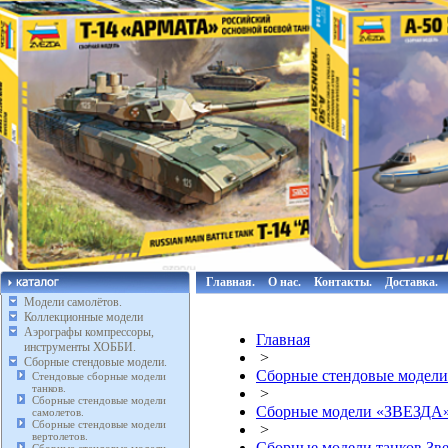
Главная.
О нас.
Контакты.
Доставка.
Модели самолётов.
Коллекционные модели
Аэрографы компрессоры,
Главная
инструменты ХОББИ.
>
Сборные стендовые модели.
Сборные стендовые модели
Стендовые сборные модели
танков.
>
Сборные стендовые модели
Сборные модели «ЗВЕЗДА
самолетов.
Сборные стендовые модели
>
вертолетов.
Сборные модели танков Зве