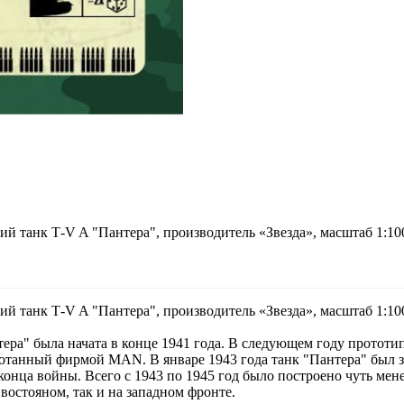
 танк Т-V A "Пантера", производитель «Звезда», масштаб 1:100
 танк Т-V A "Пантера", производитель «Звезда», масштаб 1:100
ера" была начата в конце 1941 года. В следующем году прототи
ботанный фирмой MAN. В январе 1943 года танк "Пантера" был з
конца войны. Всего с 1943 по 1945 год было построено чуть мен
востояном, так и на западном фронте.