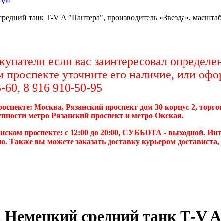
редний танк Т-V A "Пантера", производитель «Звезда», масштаб 
упатели если вас заинтересовал определен
м проспекте уточните его наличие, или офо
-60, 8 916 910-50-95
роспекте: Москва, Рязанский проспект дом 30 корпус 2, торг
упности метро Рязанский проспект и метро Окская.
нском проспекте: с 12:00 до 20:00, СУББОТА - выходной. Инт
о. Также вы можете заказать доставку курьером достависта
 Немецкий средний танк Т-V A