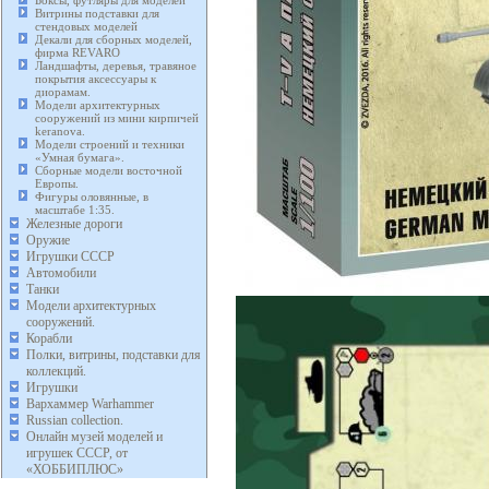
Боксы, футляры для моделей
Витрины подставки для
стендовых моделей
Декали для сборных моделей,
фирма REVARO
Ландшафты, деревья, травяное
покрытия аксессуары к
диорамам.
Модели архитектурных
сооружений из мини кирпичей
keranova.
Модели строений и техники
«Умная бумага».
Сборные модели восточной
Европы.
Фигуры оловянные, в
масштабе 1:35.
Железные дороги
Оружие
Игрушки СССР
Автомобили
Танки
Модели архитектурных
сооружений.
Корабли
Полки, витрины, подставки для
коллекций.
Игрушки
Вархаммер Warhammer
Russian collection.
Онлайн музей моделей и
игрушек СССР, от
«ХОББИПЛЮС»