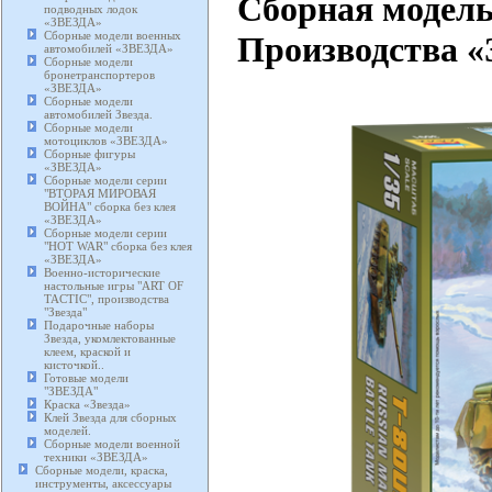
Сборная модель
подводных лодок
«ЗВЕЗДА»
Сборные модели военных
Производства «З
автомобилей «ЗВЕЗДА»
Сборные модели
бронетранспортеров
«ЗВЕЗДА»
Сборные модели
автомобилей Звезда.
Сборные модели
мотоциклов «ЗВЕЗДА»
Сборные фигуры
«ЗВЕЗДА»
Сборные модели серии
"ВТОРАЯ МИРОВАЯ
ВОЙНА" сборка без клея
«ЗВЕЗДА»
Сборные модели серии
"HOT WAR" сборка без клея
«ЗВЕЗДА»
Военно-исторические
настольные игры "ART OF
TACTIC", производства
"Звезда"
Подарочные наборы
Звезда, укомлектованные
клеем, краской и
кисточкой..
Готовые модели
"ЗВЕЗДА"
Краска «Звезда»
Клей Звезда для сборных
моделей.
Сборные модели военной
техники «ЗВЕЗДА»
Сборные модели, краска,
инструменты, аксессуары