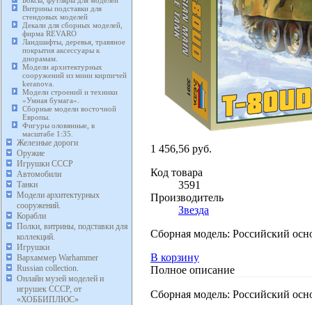
Боксы, футляры для моделей
Витрины подставки для
стендовых моделей
Декали для сборных моделей,
фирма REVARO
Ландшафты, деревья, травяное
покрытия аксессуары к
диорамам.
Модели архитектурных
сооружений из мини кирпичей
keranova.
Модели строений и техники
«Умная бумага».
Сборные модели восточной
Европы.
Фигуры оловянные, в
масштабе 1:35.
Железные дороги
1 456,56 руб.
Оружие
Игрушки СССР
Код товара
Автомобили
3591
Танки
Модели архитектурных
Производитель
сооружений.
Звезда
Корабли
Полки, витрины, подставки для
Сборная модель: Российский осно
коллекций.
Игрушки
В корзину
Вархаммер Warhammer
Russian collection.
Полное описание
Онлайн музей моделей и
игрушек СССР, от
Сборная модель: Российский осно
«ХОББИПЛЮС»