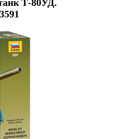
танк Т-80УД.
 3591