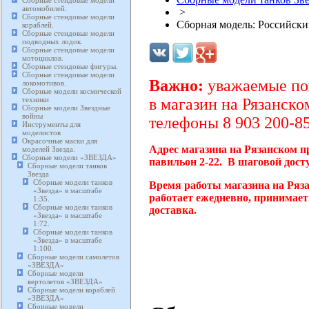
Сборные стендовые модели
автомобилей.
>
Сборные стендовые модели
Сборная модель: Российски
кораблей.
Сборные стендовые модели
подводных лодок.
Сборные стендовые модели
мотоциклов.
Сборные стендовые фигуры.
Сборные стендовые модели
Важно:
уважаемые пок
локомотивов.
Сборные модели космической
техники
в магазин на Рязанско
Сборные модели Звездные
войны
телефоны 8 903 200-85
Инструменты для
моделистов
Окрасочные маски для
Адрес магазина на Рязанском п
моделей Звезда.
Сборные модели «ЗВЕЗДА»
павильон 2-22. В шаговой дост
Сборные модели танков
Звезда
Сборные модели танков
Время работы магазина на Ряз
«Звезда» в масштабе
работает ежедневно, принимает
1:35.
Сборные модели танков
доставка.
«Звезда» в масштабе
1:72.
Сборные модели танков
«Звезда» в масштабе
1:100.
Сборные модели самолетов
«ЗВЕЗДА»
Сборные модели
вертолетов «ЗВЕЗДА»
Сборные модели кораблей
«ЗВЕЗДА»
Сборные модели