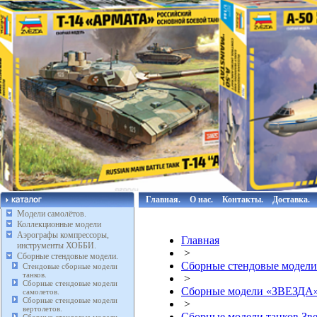
Главная.
О нас.
Контакты.
Доставка.
Модели самолётов.
Коллекционные модели
Аэрографы компрессоры,
Главная
инструменты ХОББИ.
>
Сборные стендовые модели.
Сборные стендовые модели
Стендовые сборные модели
танков.
>
Сборные стендовые модели
Сборные модели «ЗВЕЗДА
самолетов.
Сборные стендовые модели
>
вертолетов.
Сборные модели танков Зве