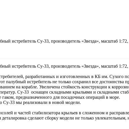
ный истребитель Су-33, производитель «Звезда», масштаб 1:72,
ный истребитель Су-33, производитель «Звезда», масштаб 1:72,
стребителей, разработанных и изготовленных в КБ им. Сухого п
от палубный истребитель не только сохранил все достоинства пр
ванием на корабле. Увеличена стойкость конструкции к коррозии
мператур. Су-33 оснащен складными крыльями и складными стаб
е гаком, предназначенного для посадочных операций в море.
о Су-33 мы реализовали в новой модели.
нсолей и частей стабилизатора крыльев в сложенном и расправл
 деталировка сделают сборку модели не только увлекательным, 