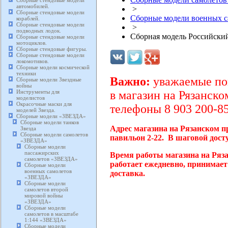
Сборные стендовые модели
автомобилей.
>
Сборные стендовые модели
Сборные модели военных 
кораблей.
Сборные стендовые модели
>
подводных лодок.
Сборная модель Российский
Сборные стендовые модели
мотоциклов.
Сборные стендовые фигуры.
Сборные стендовые модели
локомотивов.
Сборные модели космической
техники
Важно:
уважаемые пок
Сборные модели Звездные
войны
Инструменты для
в магазин на Рязанско
моделистов
Окрасочные маски для
телефоны 8 903 200-85
моделей Звезда.
Сборные модели «ЗВЕЗДА»
Сборные модели танков
Адрес магазина на Рязанском п
Звезда
Сборные модели самолетов
павильон 2-22. В шаговой дост
«ЗВЕЗДА»
Сборные модели
пассажирских
Время работы магазина на Ряз
самолетов «ЗВЕЗДА»
работает ежедневно, принимает
Сборные модели
военных самолетов
доставка.
«ЗВЕЗДА»
Сборные модели
самолетов второй
мировой войны
«ЗВЕЗДА»
Сборные модели
самолетов в масштабе
1:144 «ЗВЕЗДА»
Сборные модели