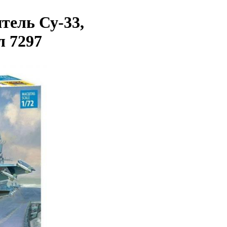
тель Су-33,
л 7297