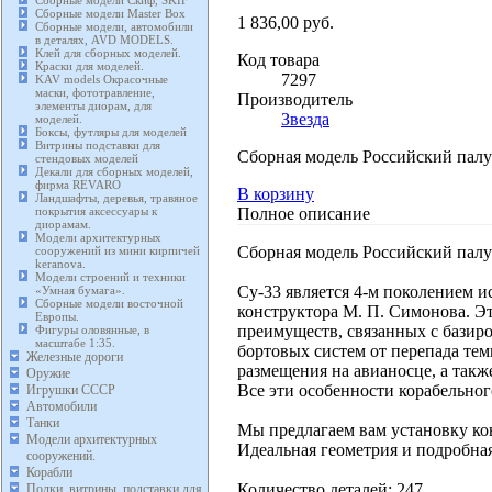
Сборные модели Скиф, SKIF
Сборные модели Master Box
1 836,00 руб.
Сборные модели, автомобили
в деталях, AVD MODELS.
Клей для сборных моделей.
Код товара
Краски для моделей.
7297
KAV models Окрасочные
маски, фототравление,
Производитель
элементы диорам, для
Звезда
моделей.
Боксы, футляры для моделей
Витрины подставки для
Сборная модель Российский палуб
стендовых моделей
Декали для сборных моделей,
фирма REVARO
В корзину
Ландшафты, деревья, травяное
Полное описание
покрытия аксессуары к
диорамам.
Модели архитектурных
Сборная модель Российский палуб
сооружений из мини кирпичей
keranova.
Модели строений и техники
Су-33 является 4-м поколением и
«Умная бумага».
Сборные модели восточной
конструктора М. П. Симонова. Эт
Европы.
преимуществ, связанных с базиро
Фигуры оловянные, в
масштабе 1:35.
бортовых систем от перепада те
Железные дороги
размещения на авианосце, а такж
Оружие
Все эти особенности корабельног
Игрушки СССР
Автомобили
Танки
Мы предлагаем вам установку ко
Модели архитектурных
Идеальная геометрия и подробная
сооружений.
Корабли
Количество деталей: 247
Полки, витрины, подставки для