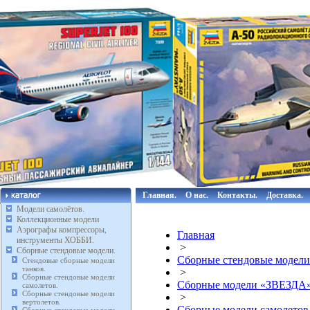
Главная.
О нас.
Контакты.
Доставка.
Модели самолётов.
Коллекционные модели
Аэрографы компрессоры,
Главная
инструменты ХОББИ.
>
Сборные стендовые модели.
Сборные стендовые модели
Стендовые сборные модели
танков.
>
Сборные стендовые модели
Сборные модели «ЗВЕЗДА
самолетов.
Сборные стендовые модели
>
вертолетов.
Сборные модели самолето