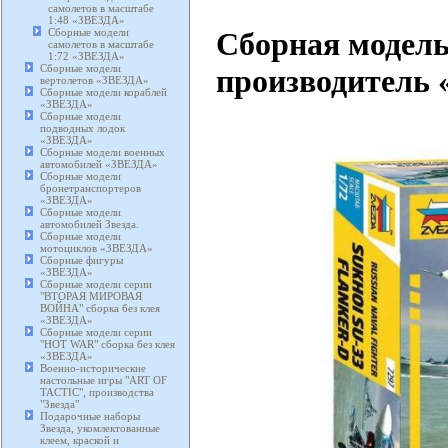
самолетов в масштабе
1:48 «ЗВЕЗДА»
Сборная модель
Сборные модели
самолетов в масштабе
1:72 «ЗВЕЗДА»
Сборные модели
производитель «
вертолетов «ЗВЕЗДА»
Сборные модели кораблей
«ЗВЕЗДА»
Сборные модели
подводных лодок
«ЗВЕЗДА»
Сборные модели военных
автомобилей «ЗВЕЗДА»
Сборные модели
бронетранспортеров
«ЗВЕЗДА»
Сборные модели
автомобилей Звезда.
Сборные модели
мотоциклов «ЗВЕЗДА»
Сборные фигуры
«ЗВЕЗДА»
Сборные модели серии
"ВТОРАЯ МИРОВАЯ
ВОЙНА" сборка без клея
«ЗВЕЗДА»
Сборные модели серии
"HOT WAR" сборка без клея
«ЗВЕЗДА»
Военно-исторические
настольные игры "ART OF
TACTIC", производства
"Звезда"
Подарочные наборы
Звезда, укомлектованные
клеем, краской и