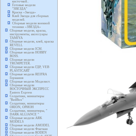
кисточкой..
Готовые модели
"ЗВЕЗДА"
Краска «Звезда»
Клей Звезда для сборных
моделей.
Сборные модели военной
техники «ЗВЕЗДА»
Сборные модели, краска,
инструменты, аксессуары
TAMIYA
Сборные модели, клей, краска
REVELL
Сборные модели ICM.
Сборные модели HOBBY
BOSS.
Сборные модели
TRUMPETER.
Сборные модели ГДР, VEB
PLASTICART
Сборные модели REIFRA
Германия
Сборные модели Моделист.
Сборные модели
ВОСТОЧНЫЙ ЭКСПРЕСС
Eastern Express
Солдатики, миниатюры
"RedBox"
Солдатики, миниатюры
ORION, ОРИОН
Солдатики, миниатюры, "
DARK ALLIANCE "
Сборные модели ARK
MODELS
Сборные модели AMODEL
Сборные модели Флагман
Сборные модели RODEN