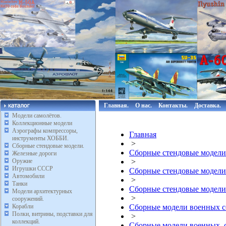
Главная.
О нас.
Контакты.
Доставка.
Модели самолётов.
Коллекционные модели
Аэрографы компрессоры,
Главная
инструменты ХОББИ.
>
Сборные стендовые модели.
Сборные стендовые модели
Железные дороги
Оружие
>
Игрушки СССР
Сборные стендовые модели
Автомобили
>
Танки
Сборные стендовые модели
Модели архитектурных
>
сооружений.
Корабли
Сборные модели военных с
Полки, витрины, подставки для
>
коллекций.
Сборные модели военных,