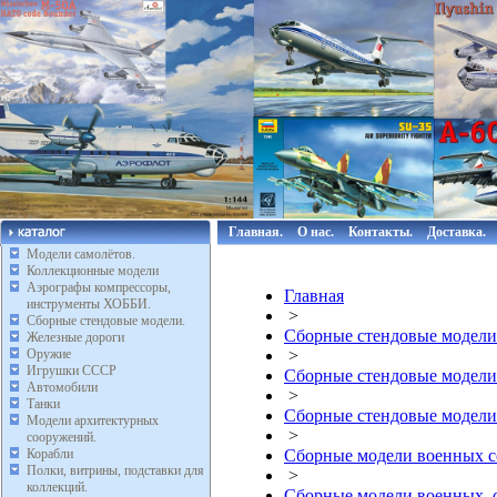
Главная.
О нас.
Контакты.
Доставка.
Модели самолётов.
Коллекционные модели
Аэрографы компрессоры,
Главная
инструменты ХОББИ.
>
Сборные стендовые модели.
Сборные стендовые модели
Железные дороги
Оружие
>
Игрушки СССР
Сборные стендовые модели
Автомобили
>
Танки
Сборные стендовые модели
Модели архитектурных
>
сооружений.
Корабли
Сборные модели военных с
Полки, витрины, подставки для
>
коллекций.
Сборные модели военных,