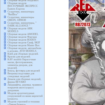
Сборные модели Моделист.
Сборные модели
ВОСТОЧНЫЙ ЭКСПРЕСС
Eastern Express
Солдатики, миниатюры
"RedBox"
Солдатики, миниатюры
ORION, ОРИОН
Солдатики, миниатюры, "
DARK ALLIANCE "
Сборные модели ARK
MODELS
Сборные модели AMODEL
Сборные модели Флагман
Сборные модели RODEN
Сборные модели Скиф, SKIF
Сборные модели Master Box
Сборные модели, автомобили
в деталях, AVD MODELS.
Клей для сборных моделей.
Краски для моделей.
KAV models Окрасочные
маски, фототравление,
элементы диорам, для
моделей.
Боксы, футляры для моделей
Витрины подставки для
стендовых моделей
Декали для сборных моделей,
фирма REVARO
Ландшафты, деревья, травяное
покрытия аксессуары к
диорамам.
Модели архитектурных
сооружений из мини кирпичей
keranova.
Модели строений и техники
«Умная бумага».