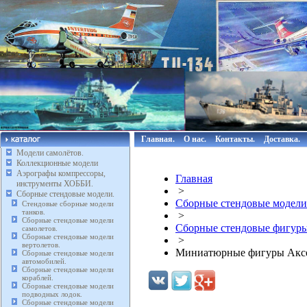
Главная.
О нас.
Контакты.
Доставка.
Модели самолётов.
Коллекционные модели
Аэрографы компрессоры,
Главная
инструменты ХОББИ.
>
Сборные стендовые модели.
Сборные стендовые модели
Стендовые сборные модели
танков.
>
Сборные стендовые модели
Сборные стендовые фигуры
самолетов.
Сборные стендовые модели
>
вертолетов.
Миниатюрные фигуры Аксесс
Сборные стендовые модели
автомобилей.
Сборные стендовые модели
кораблей.
Сборные стендовые модели
подводных лодок.
Сборные стендовые модели