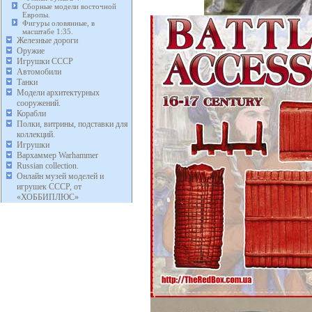
Сборные модели восточной
Европы.
Фигуры оловянные, в
масштабе 1:35.
Железные дороги
Оружие
Игрушки СССР
Автомобили
Танки
Модели архитектурных
сооружений.
Корабли
Полки, витрины, подставки для
коллекций.
Игрушки
Вархаммер Warhammer
Russian collection.
Онлайн музей моделей и
игрушек СССР, от
«ХОББИПЛЮС»