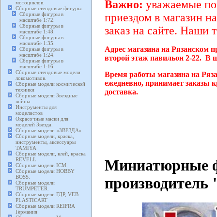
Важно:
уважаемые пок
мотоциклов.
Сборные стендовые фигуры.
Сборные фигуры в
приездом в магазин на
масштабе 1:72.
Сборные фигуры в
заказ на сайте. Наши 
масштабе 1:48.
Сборные фигуры в
масштабе 1:35.
Адрес магазина на Рязанском п
Сборные фигуры в
масштабе 1:24.
второй этаж павильон 2-22. В 
Сборные фигуры в
масштабе 1:16.
Сборные стендовые модели
Время работы магазина на Ряза
локомотивов.
ежедневно, принимает заказы к
Сборные модели космической
техники
доставка.
Сборные модели Звездные
войны
Инструменты для
моделистов
Окрасочные маски для
моделей Звезда.
Сборные модели «ЗВЕЗДА»
Сборные модели, краска,
инструменты, аксессуары
TAMIYA
Сборные модели, клей, краска
Миниатюрные фи
REVELL
Сборные модели ICM.
Сборные модели HOBBY
BOSS.
производитель 
Сборные модели
TRUMPETER.
Сборные модели ГДР, VEB
PLASTICART
Сборные модели REIFRA
Германия