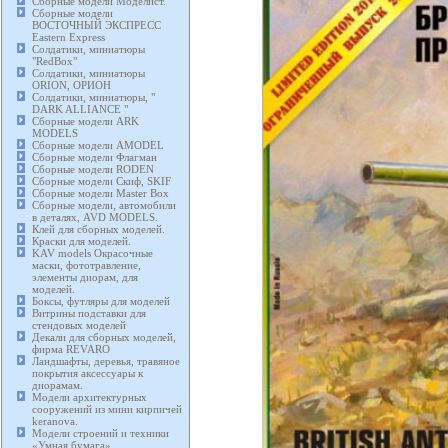
Сборные модели Моделист.
Сборные модели
ВОСТОЧНЫЙ ЭКСПРЕСС
Eastern Express
Солдатики, миниатюры
"RedBox"
Солдатики, миниатюры
ORION, ОРИОН
Солдатики, миниатюры, "
DARK ALLIANCE "
Сборные модели ARK
MODELS
Сборные модели AMODEL
Сборные модели Флагман
Сборные модели RODEN
Сборные модели Скиф, SKIF
Сборные модели Master Box
Сборные модели, автомобили
в деталях, AVD MODELS.
Клей для сборных моделей.
Краски для моделей.
KAV models Окрасочные
маски, фототравление,
элементы диорам, для
моделей.
Боксы, футляры для моделей
Витрины подставки для
стендовых моделей
Декали для сборных моделей,
фирма REVARO
Ландшафты, деревья, травяное
покрытия аксессуары к
диорамам.
Модели архитектурных
сооружений из мини кирпичей
keranova.
Модели строений и техники
«Умная бумага».