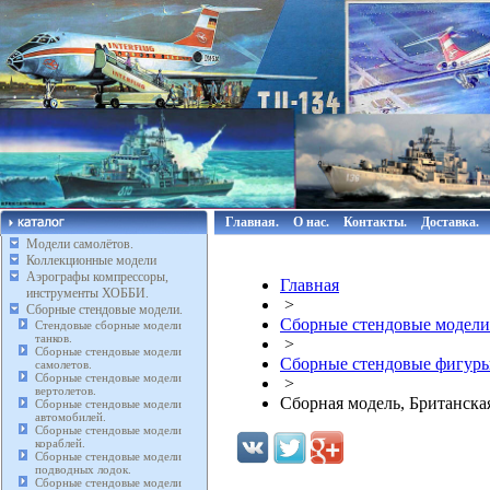
Главная.
О нас.
Контакты.
Доставка.
Модели самолётов.
Коллекционные модели
Аэрографы компрессоры,
Главная
инструменты ХОББИ.
>
Сборные стендовые модели.
Сборные стендовые модели
Стендовые сборные модели
танков.
>
Сборные стендовые модели
Сборные стендовые фигуры
самолетов.
Сборные стендовые модели
>
вертолетов.
Сборная модель, Британская
Сборные стендовые модели
автомобилей.
Сборные стендовые модели
кораблей.
Сборные стендовые модели
подводных лодок.
Сборные стендовые модели