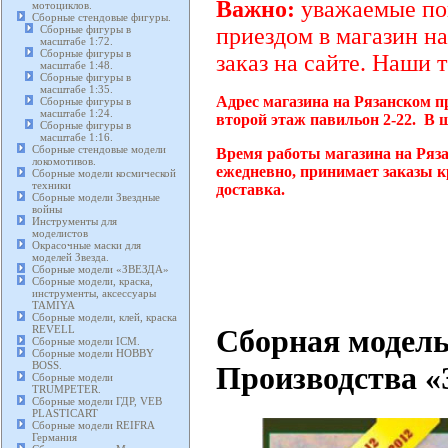
Важно:
уважаемые пок
мотоциклов.
Сборные стендовые фигуры.
Сборные фигуры в
приездом в магазин на
масштабе 1:72.
Сборные фигуры в
заказ на сайте. Наши 
масштабе 1:48.
Сборные фигуры в
масштабе 1:35.
Адрес магазина на Рязанском п
Сборные фигуры в
масштабе 1:24.
второй этаж павильон 2-22. В 
Сборные фигуры в
масштабе 1:16.
Сборные стендовые модели
Время работы магазина на Ряза
локомотивов.
ежедневно, принимает заказы к
Сборные модели космической
техники
доставка.
Сборные модели Звездные
войны
Инструменты для
моделистов
Окрасочные маски для
моделей Звезда.
Сборные модели «ЗВЕЗДА»
Сборные модели, краска,
инструменты, аксессуары
TAMIYA
Сборные модели, клей, краска
Сборная модель
REVELL
Сборные модели ICM.
Сборные модели HOBBY
BOSS.
Производства «З
Сборные модели
TRUMPETER.
Сборные модели ГДР, VEB
PLASTICART
Сборные модели REIFRA
Германия