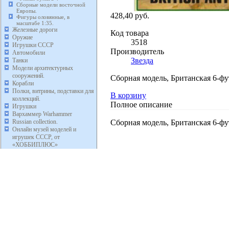
Сборные модели восточной
Европы.
428,40 руб.
Фигуры оловянные, в
масштабе 1:35.
Железные дороги
Код товара
Оружие
3518
Игрушки СССР
Производитель
Автомобили
Звезда
Танки
Модели архитектурных
сооружений.
Сборная модель, Британская 6-фу
Корабли
Полки, витрины, подставки для
В корзину
коллекций.
Полное описание
Игрушки
Вархаммер Warhammer
Сборная модель, Британская 6-фу
Russian collection.
Онлайн музей моделей и
игрушек СССР, от
«ХОББИПЛЮС»