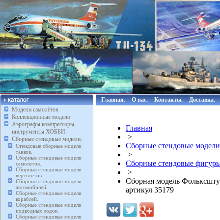
Главная.
О нас.
Контакты.
Доставка.
Модели самолётов.
Коллекционные модели
Аэрографы компрессоры,
Главная
инструменты ХОББИ.
>
Сборные стендовые модели.
Сборные стендовые модели
Стендовые сборные модели
танков.
>
Сборные стендовые модели
Сборные стендовые фигуры
самолетов.
Сборные стендовые модели
>
вертолетов.
Сборная модель Фольксштур
Сборные стендовые модели
автомобилей.
артикул 35179
Сборные стендовые модели
кораблей.
Сборные стендовые модели
подводных лодок.
Сборные стендовые модели