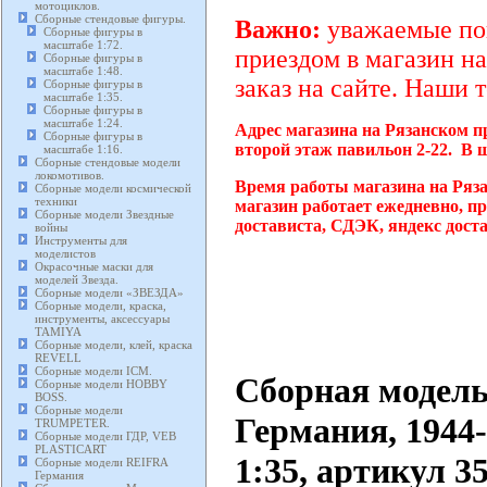
мотоциклов.
Сборные стендовые фигуры.
Важно:
уважаемые пок
Сборные фигуры в
масштабе 1:72.
приездом в магазин на
Сборные фигуры в
масштабе 1:48.
заказ на сайте. Наши 
Сборные фигуры в
масштабе 1:35.
Сборные фигуры в
масштабе 1:24.
Адрес магазина на Рязанском п
Сборные фигуры в
второй этаж павильон 2-22. В 
масштабе 1:16.
Сборные стендовые модели
локомотивов.
Время работы магазина на Ряз
Сборные модели космической
техники
магазин работает ежедневно, п
Сборные модели Звездные
достависта, СДЭК, яндекс дост
войны
Инструменты для
моделистов
Окрасочные маски для
моделей Звезда.
Сборные модели «ЗВЕЗДА»
Сборные модели, краска,
инструменты, аксессуары
TAMIYA
Сборные модели, клей, краска
REVELL
Сборные модели ICM.
Сборная модель
Сборные модели HOBBY
BOSS.
Сборные модели
Германия, 1944
TRUMPETER.
Сборные модели ГДР, VEB
PLASTICART
1:35, артикул 3
Сборные модели REIFRA
Германия