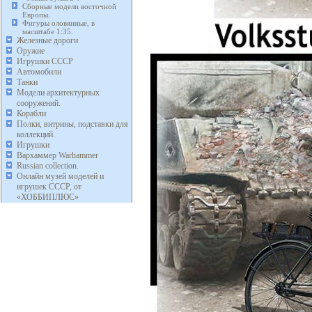
Сборные модели восточной
Европы.
Фигуры оловянные, в
масштабе 1:35.
Железные дороги
Оружие
Игрушки СССР
Автомобили
Танки
Модели архитектурных
сооружений.
Корабли
Полки, витрины, подставки для
коллекций.
Игрушки
Вархаммер Warhammer
Russian collection.
Онлайн музей моделей и
игрушек СССР, от
«ХОББИПЛЮС»