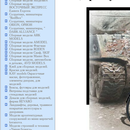
Сборные модели Моделист.
Сборные модели
ВОСТОЧНЫЙ ЭКСПРЕСС
Eastern Express
Солдатики, миниатюры
"RedBox"
Солдатики, миниатюры
ORION, ОРИОН
Солдатики, миниатюры, "
DARK ALLIANCE "
Сборные модели ARK
MODELS
Сборные модели AMODEL
Сборные модели Флагман
Сборные модели RODEN
Сборные модели Скиф, SKIF
Сборные модели Master Box
Сборные модели, автомобили
в деталях, AVD MODELS.
Клей для сборных моделей.
Краски для моделей.
KAV models Окрасочные
маски, фототравление,
элементы диорам, для
моделей.
Боксы, футляры для моделей
Витрины подставки для
стендовых моделей
Декали для сборных моделей,
фирма REVARO
Ландшафты, деревья, травяное
покрытия аксессуары к
диорамам.
Модели архитектурных
сооружений из мини кирпичей
keranova.
Модели строений и техники
«Умная бумага».