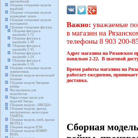
автомобилей.
Сборные стендовые модели
кораблей.
Сборные стендовые модели
подводных лодок.
Сборные стендовые модели
Важно:
уважаемые пок
мотоциклов.
Сборные стендовые фигуры.
Сборные фигуры в
в магазин на Рязанско
масштабе 1:72.
Сборные фигуры в
телефоны 8 903 200-85
масштабе 1:48.
Сборные фигуры в
масштабе 1:35.
Адрес магазина на Рязанском п
Сборные фигуры в
масштабе 1:24.
павильон 2-22. В шаговой дост
Сборные фигуры в
масштабе 1:16.
Сборные стендовые модели
Время работы магазина на Ряз
локомотивов.
работает ежедневно, принимает
Сборные модели космической
техники
доставка.
Сборные модели Звездные
войны
Инструменты для
моделистов
Окрасочные маски для
моделей Звезда.
Сборные модели «ЗВЕЗДА»
Сборные модели, краска,
инструменты, аксессуары
TAMIYA
Сборные модели, клей, краска
Сборная модель
REVELL
Сборные модели ICM.
Сборные модели HOBBY
BOSS.