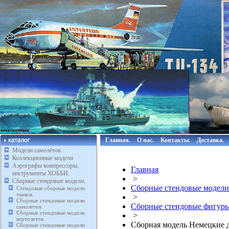
Главная.
О нас.
Контакты.
Доставка.
Модели самолётов.
Коллекционные модели
Аэрографы компрессоры,
Главная
инструменты ХОББИ.
>
Сборные стендовые модели.
Сборные стендовые модели
Стендовые сборные модели
танков.
>
Сборные стендовые модели
Сборные стендовые фигуры
самолетов.
Сборные стендовые модели
>
вертолетов.
Сборная модель Немецкие 
Сборные стендовые модели