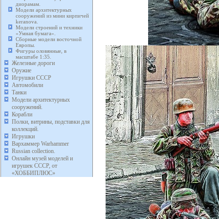
диорамам.
Модели архитектурных
сооружений из мини кирпичей
keranova.
Модели строений и техники
«Умная бумага».
Сборные модели восточной
Европы.
Фигуры оловянные, в
масштабе 1:35.
Железные дороги
Оружие
Игрушки СССР
Автомобили
Танки
Модели архитектурных
сооружений.
Корабли
Полки, витрины, подставки для
коллекций.
Игрушки
Вархаммер Warhammer
Russian collection.
Онлайн музей моделей и
игрушек СССР, от
«ХОББИПЛЮС»