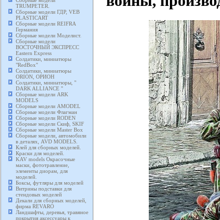
войны, произво
Сборные модели
TRUMPETER.
Сборные модели ГДР, VEB
PLASTICART
Сборные модели REIFRA
Германия
Сборные модели Моделист.
Сборные модели
ВОСТОЧНЫЙ ЭКСПРЕСС
Eastern Express
Солдатики, миниатюры
"RedBox"
Солдатики, миниатюры
ORION, ОРИОН
Солдатики, миниатюры, "
DARK ALLIANCE "
Сборные модели ARK
MODELS
Сборные модели AMODEL
Сборные модели Флагман
Сборные модели RODEN
Сборные модели Скиф, SKIF
Сборные модели Master Box
Сборные модели, автомобили
в деталях, AVD MODELS.
Клей для сборных моделей.
Краски для моделей.
KAV models Окрасочные
маски, фототравление,
элементы диорам, для
моделей.
Боксы, футляры для моделей
Витрины подставки для
стендовых моделей
Декали для сборных моделей,
фирма REVARO
Ландшафты, деревья, травяное
покрытия аксессуары к